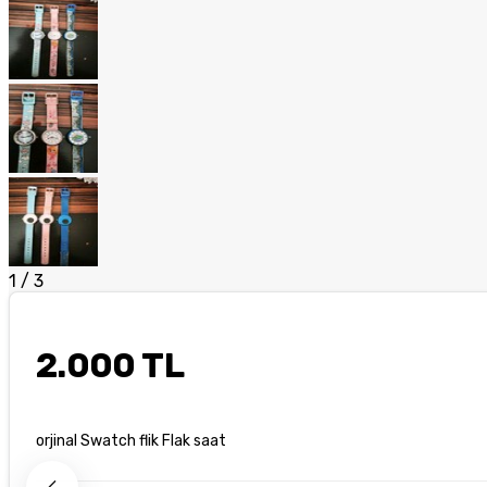
1
/
3
2.000 TL
orjinal Swatch flik Flak saat