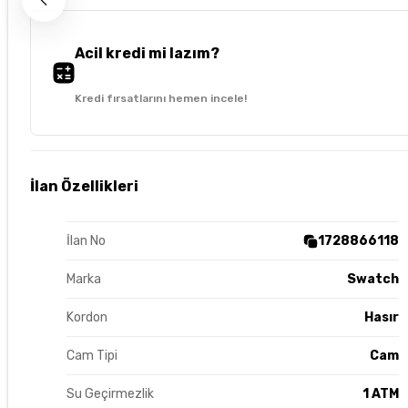
Acil kredi mi lazım?
Kredi fırsatlarını hemen incele!
İlan Özellikleri
İlan No
1728866118
Marka
Swatch
Kordon
Hasır
Cam Tipi
Cam
Su Geçirmezlik
1 ATM