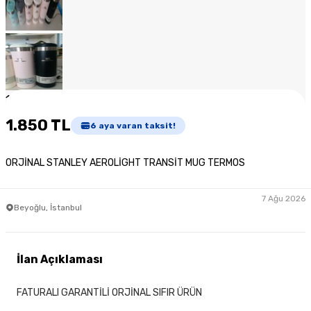
1
/
7
1.850 TL
6
aya varan taksit!
ORJİNAL STANLEY AEROLİGHT TRANSİT MUG TERMOS
7 Ağu 2026
Beyoğlu, İstanbul
İlan Açıklaması
FATURALI GARANTİLİ ORJİNAL SIFIR ÜRÜN