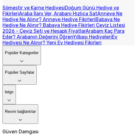
Sömestir ve Karne Hediyesi
Doğum Günü Hediye ve
Fikirleri
Araba İlanı Ver, Arabanı Hızlıca Sat
Anneye Ne
Hediye Ne Alınır? Anneye Hediye Fikirleri
Babaya Ne
Hediye Ne Alınır? Babaya Hediye Fikirleri
Çeyiz Listesi
2026 - Çeyiz Seti ve Hesaplı Fiyatlar
Arabam Kaç Para
Eder? Arabanın Değerini Öğren
Yılbaşı Hediyeleri
Ev
Hediyesi Ne Alınır? Yeni Ev Hediyesi Fikirleri
Popüler Kategoriler
Popüler Sayfalar
letgo
Resmi bağlantılar
Güven Damgası