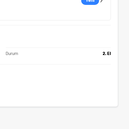
Yeni
Durum
2. El