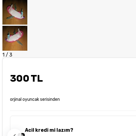
1
/
3
300 TL
orjinal oyuncak serisinden
Acil kredi mi lazım?