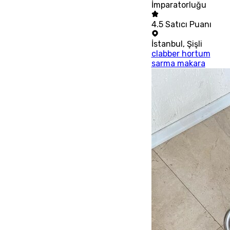
İmparatorluğu
4.5
Satıcı Puanı
İstanbul
,
Şişli
clabber hortum
sarma makara