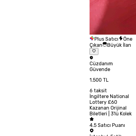
Plus Satıcı
Öne
Çıkan
Büyük İlan
Cüzdanım
Güvende
1.500 TL
6
taksit
İngiltere National
Lottery £60
Kazanan Orijinal
Biletleri | 3'lü Kolek
4.5
Satıcı Puanı