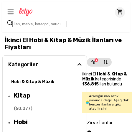
İkinci El Hobi & Kitap & Müzik İlanları ve
Fiyatları
1
Kategoriler
İkinci El
Hobi & Kitap &
Müzik
kategorisinde
Hobi & Kitap & Müzik
136.815
ilan bulundu
Kitap
Aradığın ilan artık
yayında değil. Aşağıdaki
benzer ilanlara göz
(
60.077
)
atabilirsin!
Hobi
Zirve İlanlar