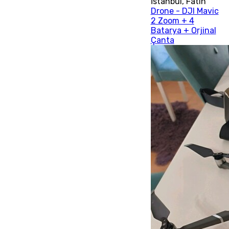
İstanbul
,
Fatih
Drone - DJI Mavic
2 Zoom + 4
Batarya + Orjinal
Çanta