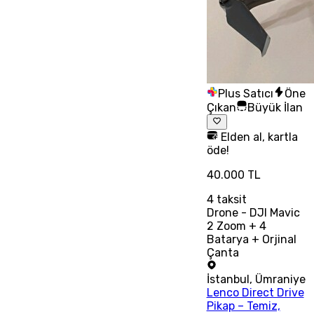
Plus Satıcı
Öne
Çıkan
Büyük İlan
Elden al, kartla
öde!
40.000 TL
4
taksit
Drone - DJI Mavic
2 Zoom + 4
Batarya + Orjinal
Çanta
İstanbul
,
Ümraniye
Lenco Direct Drive
Pikap – Temiz,