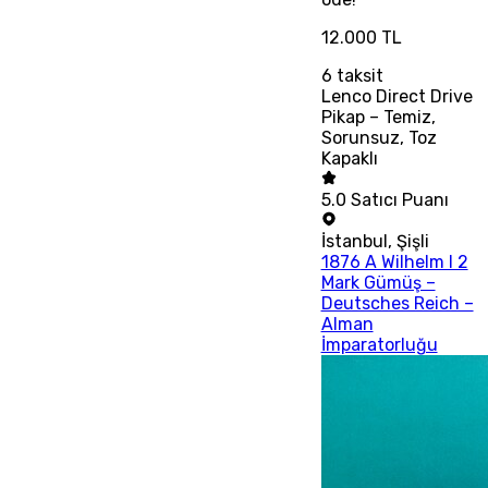
12.000 TL
6
taksit
Lenco Direct Drive
Pikap – Temiz,
Sorunsuz, Toz
Kapaklı
5.0
Satıcı Puanı
İstanbul
,
Şişli
1876 A Wilhelm I 2
Mark Gümüş –
Deutsches Reich –
Alman
İmparatorluğu