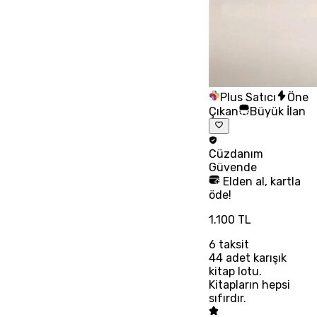
Plus Satıcı
Öne
Çıkan
Büyük İlan
Cüzdanım
Güvende
Elden al, kartla
öde!
1.100 TL
6
taksit
44 adet karışık
kitap lotu.
Kitapların hepsi
sıfırdır.