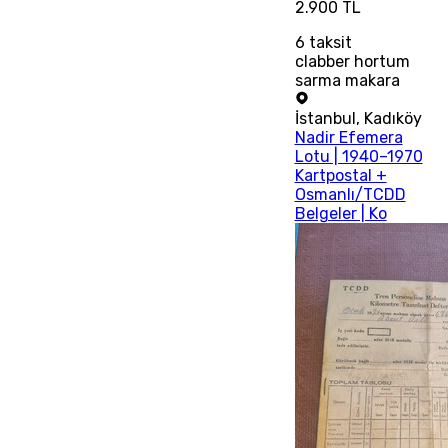
2.900 TL
6
taksit
clabber hortum
sarma makara
İstanbul
,
Kadıköy
Nadir Efemera
Lotu | 1940–1970
Kartpostal +
Osmanlı/TCDD
Belgeler | Ko