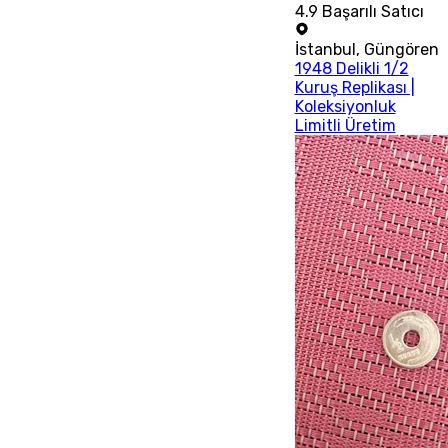
4.9
Başarılı Satıcı
İstanbul
,
Güngören
1948 Delikli 1/2
Kuruş Replikası |
Koleksiyonluk
Limitli Üretim