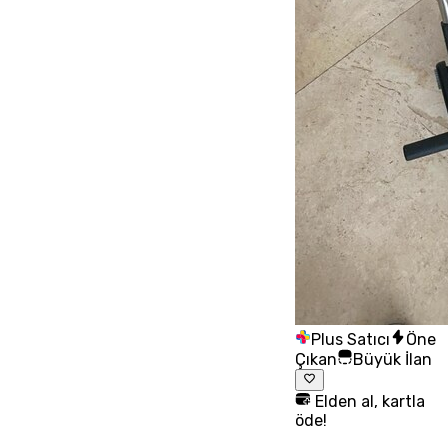
Plus Satıcı
Öne
Çıkan
Büyük İlan
Elden al, kartla
öde!