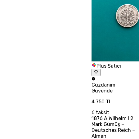
Plus Satıcı
Cüzdanım
Güvende
4.750 TL
6
taksit
1876 A Wilhelm I 2
Mark Gümüş –
Deutsches Reich –
Alman