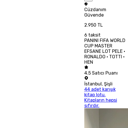
Cüzdanım
Güvende
2.950 TL
6
taksit
PANINI FIFA WORLD
CUP MASTER
EFSANE LOT PELE •
RONALDO • TOTTI •
HEN
4.5
Satıcı Puanı
İstanbul
,
Şişli
44 adet karışık
kitap lotu.
Kitapların hepsi
sıfırdır.