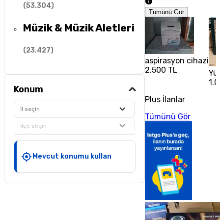
(
53.304
)
Tümünü Gör
Müzik & Müzik Aletleri
(
23.427
)
aspirasyon cihazi
2.500 TL
Yüz
1.
Konum
Plus İlanlar
İl seçin
Tümünü Gör
İlçe seçin
Mevcut konumu kullan