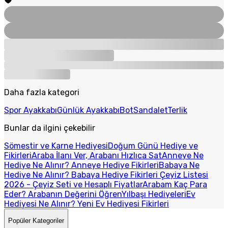
Daha fazla kategori
Spor Ayakkabı
Günlük Ayakkabı
Bot
Sandalet
Terlik
Bunlar da ilgini çekebilir
Sömestir ve Karne Hediyesi
Doğum Günü Hediye ve
Fikirleri
Araba İlanı Ver, Arabanı Hızlıca Sat
Anneye Ne
Hediye Ne Alınır? Anneye Hediye Fikirleri
Babaya Ne
Hediye Ne Alınır? Babaya Hediye Fikirleri
Çeyiz Listesi
2026 - Çeyiz Seti ve Hesaplı Fiyatlar
Arabam Kaç Para
Eder? Arabanın Değerini Öğren
Yılbaşı Hediyeleri
Ev
Hediyesi Ne Alınır? Yeni Ev Hediyesi Fikirleri
Popüler Kategoriler