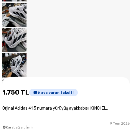
1
/
14
1.750 TL
6
aya varan taksit!
Orjinal Adidas 41.5 numara yürüyüş ayakkabısı İKİNCİ EL..
9 Tem 2026
Karabağlar, İzmir