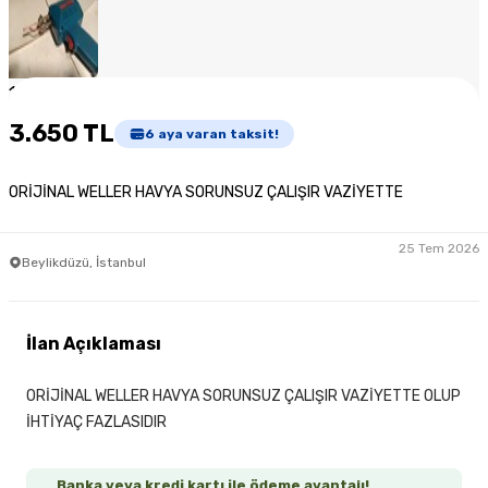
1
/
6
3.650 TL
6
aya varan taksit!
ORİJİNAL WELLER HAVYA SORUNSUZ ÇALIŞIR VAZİYETTE
25 Tem 2026
Beylikdüzü, İstanbul
İlan Açıklaması
ORİJİNAL WELLER HAVYA SORUNSUZ ÇALIŞIR VAZİYETTE OLUP
İHTİYAÇ FAZLASIDIR
Banka veya kredi kartı ile ödeme avantajı!