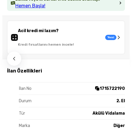
Hemen Başla!
Acil kredi mi lazım?
Yeni
Kredi fırsatlarını hemen incele!
İlan Özellikleri
İlan No
1715722190
Durum
2. El
Tür
Akülü Vidalama
Marka
Diğer