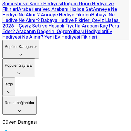
Sömestir ve Karne Hediyesi
Doğum Günü Hediye ve
Fikirleri
Araba İlanı Ver, Arabanı Hızlıca Sat
Anneye Ne
Hediye Ne Alınır? Anneye Hediye Fikirleri
Babaya Ne
Hediye Ne Alınır? Babaya Hediye Fikirleri
Çeyiz Listesi
2026 - Çeyiz Seti ve Hesaplı Fiyatlar
Arabam Kaç Para
Eder? Arabanın Değerini Öğren
Yılbaşı Hediyeleri
Ev
Hediyesi Ne Alınır? Yeni Ev Hediyesi Fikirleri
Popüler Kategoriler
Popüler Sayfalar
letgo
Resmi bağlantılar
Güven Damgası