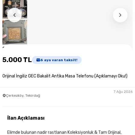
1
/
10
5.000 TL
6
aya varan taksit!
Orijinal İngiliz GEC Bakalit Antika Masa Telefonu (Açıklamayı Oku!)
7 Ağu 2026
Çerkezköy, Tekirdağ
İlan Açıklaması
Elimde bulunan nadir rastlanan Koleksiyonluk & Tam Orijinal,