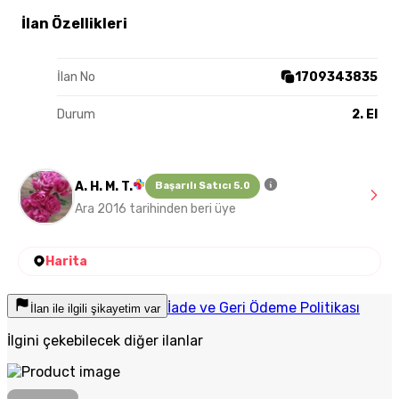
İlan Özellikleri
İlan No
1709343835
Durum
2. El
A. H. M. T.
Başarılı Satıcı 5.0
Ara 2016 tarihinden beri üye
Harita
İade ve Geri Ödeme Politikası
İlan ile ilgili şikayetim var
İlgini çekebilecek diğer ilanlar