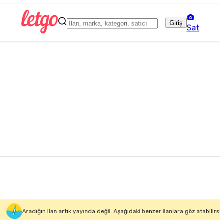
Giriş
Sat
Aradığın ilan artık yayında değil. Aşağıdaki benzer ilanlara göz atabilirs