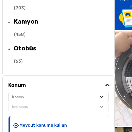
(
703
)
Kamyon
(
458
)
Otobüs
(
63
)
Konum
İl seçin
İlçe seçin
Mevcut konumu kullan