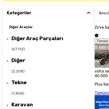
Kategoriler
İkinci 
Zirve İl
Diğer Araçlar
Diğer Araç Parçaları
Tümünü 
(
67.112
)
Diğer
volta se
(
2.208
)
40.000
Tekne
Plus İla
Tümünü
(
1.868
)
Karavan