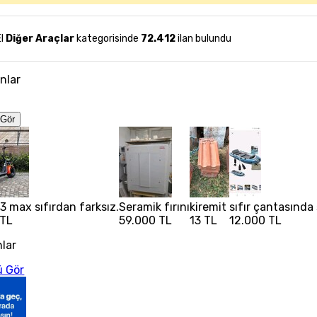
El
Diğer Araçlar
kategorisinde
72.412
ilan bulundu
anlar
Gör
3 max sıfırdan farksız.
Seramik fırını
kiremit
sıfır çantasında
 TL
59.000 TL
13 TL
12.000 TL
nlar
 Gör