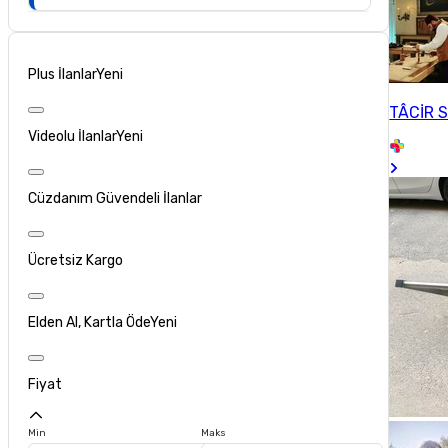
Plus İlanlar
Yeni
TÂCİR 
Videolu İlanlar
Yeni
Cüzdanım Güvendeli İlanlar
Ücretsiz Kargo
Elden Al, Kartla Öde
Yeni
Fiyat
Min
Maks