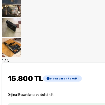
1
/
5
15.800 TL
6
aya varan taksit!
Orijinal Bosch kırıcı ve delici hilti