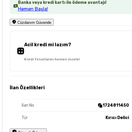
Banka veya kredi kartı ile ödeme avantajı!
Hemen Başla!
Cüzdanım Güvende
Acil kredi mi lazım?
Kredi fırsatlarını hemen incele!
İlan Özellikleri
İlan No
1724811450
Tür
Kırıcı Delici