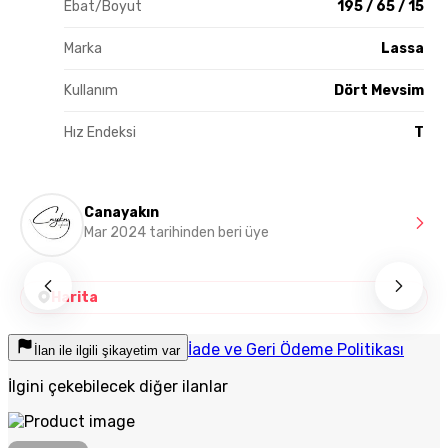
Ebat/Boyut
195 / 65 / 15
Marka
Lassa
Kullanım
Dört Mevsim
Hız Endeksi
T
Canayakın
Mar 2024 tarihinden beri üye
Harita
İade ve Geri Ödeme Politikası
İlan ile ilgili şikayetim var
İlgini çekebilecek diğer ilanlar