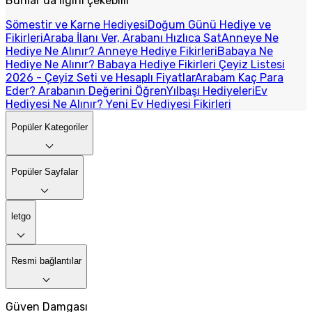
Bunlar da ilgini çekebilir
Sömestir ve Karne Hediyesi
Doğum Günü Hediye ve
Fikirleri
Araba İlanı Ver, Arabanı Hızlıca Sat
Anneye Ne
Hediye Ne Alınır? Anneye Hediye Fikirleri
Babaya Ne
Hediye Ne Alınır? Babaya Hediye Fikirleri
Çeyiz Listesi
2026 - Çeyiz Seti ve Hesaplı Fiyatlar
Arabam Kaç Para
Eder? Arabanın Değerini Öğren
Yılbaşı Hediyeleri
Ev
Hediyesi Ne Alınır? Yeni Ev Hediyesi Fikirleri
Popüler Kategoriler
Popüler Sayfalar
letgo
Resmi bağlantılar
Güven Damgası