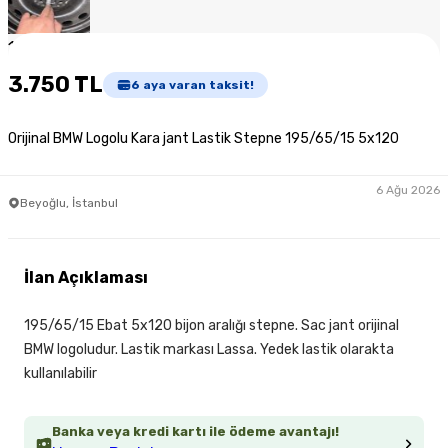
1
/
4
3.750 TL
6
aya varan taksit!
Orijinal BMW Logolu Kara jant Lastik Stepne 195/65/15 5x120
6 Ağu 2026
Beyoğlu, İstanbul
İlan Açıklaması
195/65/15 Ebat 5x120 bijon aralığı stepne. Sac jant orijinal
BMW logoludur. Lastik markası Lassa. Yedek lastik olarakta
kullanılabilir
Banka veya kredi kartı ile ödeme avantajı!