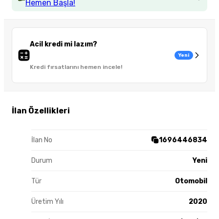
Hemen Başla!
Acil kredi mi lazım?
Yeni
Kredi fırsatlarını hemen incele!
İlan Özellikleri
İlan No
1696446834
Durum
Yeni
Tür
Otomobil
Üretim Yılı
2020