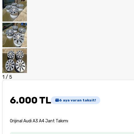
1
/
5
6.000 TL
6
aya varan taksit!
Orijinal Audi A3 A4 Jant Takımı