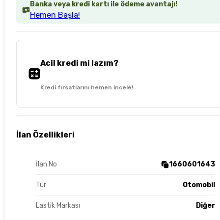
Banka veya kredi kartı ile ödeme avantajı!
Hemen Başla!
Acil kredi mi lazım?
Kredi fırsatlarını hemen incele!
İlan Özellikleri
İlan No
1660601643
Tür
Otomobil
Lastik Markası
Diğer