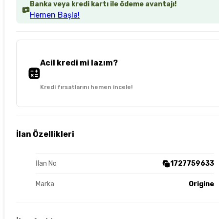
Banka veya kredi kartı ile ödeme avantajı!
Hemen Başla!
Acil kredi mi lazım?
Kredi fırsatlarını hemen incele!
İlan Özellikleri
İlan No
1727759633
Marka
Origine