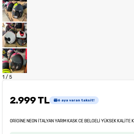
1
/
5
2.999 TL
6
aya varan taksit!
ORİGİNE NEON İTALYAN YARIM KASK CE BELGELİ YÜKSEK KALİTE