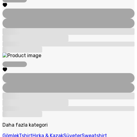
Daha fazla kategori
Gömlek
Tshirt
Hırka & Kazak
Süveter
Sweatshirt