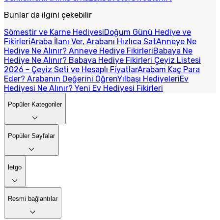
Bunlar da ilgini çekebilir
Sömestir ve Karne Hediyesi
Doğum Günü Hediye ve
Fikirleri
Araba İlanı Ver, Arabanı Hızlıca Sat
Anneye Ne
Hediye Ne Alınır? Anneye Hediye Fikirleri
Babaya Ne
Hediye Ne Alınır? Babaya Hediye Fikirleri
Çeyiz Listesi
2026 - Çeyiz Seti ve Hesaplı Fiyatlar
Arabam Kaç Para
Eder? Arabanın Değerini Öğren
Yılbaşı Hediyeleri
Ev
Hediyesi Ne Alınır? Yeni Ev Hediyesi Fikirleri
Popüler Kategoriler
Popüler Sayfalar
letgo
Resmi bağlantılar