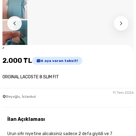
1
/
9
2.000 TL
6
aya varan taksit!
ORGINAL LACOSTE 8 SLIM FIT
11 Tem 2026
Beyoğlu, İstanbul
İlan Açıklaması
Urun sifir niyetine alicaksiniz sadece 2 defa giyildi ve 7