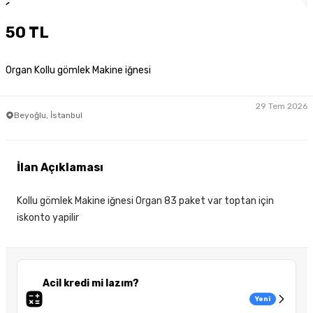
1
/
3
50 TL
Organ Kollu gömlek Makine iğnesi
29 Tem 2026
Beyoğlu, İstanbul
İlan Açıklaması
Kollu gömlek Makine iğnesi Organ 83 paket var toptan için
iskonto yapilir
Acil kredi mi lazım?
Yeni