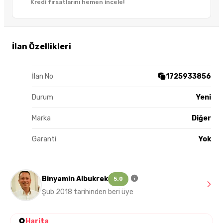
Kredi fırsatlarını hemen incele!
İlan Özellikleri
İlan No
1725933856
Durum
Yeni
Marka
Diğer
Garanti
Yok
Binyamin Albukrek
5.0
Şub 2018 tarihinden beri üye
Harita