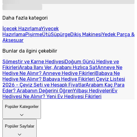
Daha fazla kategori
İçecek Hazırlama
Yiyecek
Hazırlama
Pişirme
Ütü
Süpürge
Dikiş Makinesi
Yedek Parça &
Aksesuar
Bunlar da ilgini çekebilir
Sömestir ve Karne Hediyesi
Doğum Günü Hediye ve
Fikirleri
Araba İlanı Ver, Arabanı Hızlıca Sat
Anneye Ne
Hediye Ne Alınır? Anneye Hediye Fikirleri
Babaya Ne
Hediye Ne Alınır? Babaya Hediye Fikirleri
Çeyiz Listesi
2026 - Çeyiz Seti ve Hesaplı Fiyatlar
Arabam Kaç Para
Eder? Arabanın Değerini Öğren
Yılbaşı Hediyeleri
Ev
Hediyesi Ne Alınır? Yeni Ev Hediyesi Fikirleri
Popüler Kategoriler
Popüler Sayfalar