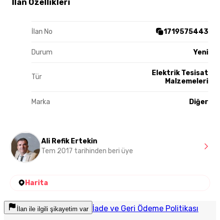
İlan Özellikleri
İlan No
1719575443
Durum
Yeni
Elektrik Tesisat
Tür
Malzemeleri
Marka
Diğer
Ali Refik Ertekin
Tem 2017 tarihinden beri üye
Harita
İade ve Geri Ödeme Politikası
İlan ile ilgili şikayetim var