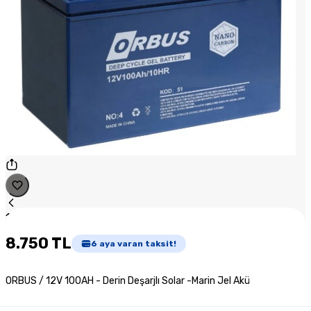
1
/
1
8.750 TL
6
aya varan taksit!
ORBUS / 12V 100AH - Derin Deşarjlı Solar -Marin Jel Akü