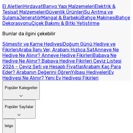
El Aletleri
Hırdavat
Banyo Yapı Malzemeleri
Elektrik &
Tesisat Malzemeleri
Güvenlik Ürünleri
Su Arıtma ve
Sulama
Jeneratör
Mangal & Barbekü
Bahçe Makinesi
Bahçe
Dekorasyonu
Çiçek Bakımı & Bitki Yetiştirme
Bunlar da ilgini çekebilir
Sömestir ve Karne Hediyesi
Doğum Günü Hediye ve
Fikirleri
Araba İlanı Ver, Arabanı Hızlıca Sat
Anneye Ne
Hediye Ne Alınır? Anneye Hediye Fikirleri
Babaya Ne
Hediye Ne Alınır? Babaya Hediye Fikirleri
Çeyiz Listesi
2026 - Çeyiz Seti ve Hesaplı Fiyatlar
Arabam Kaç Para
Eder? Arabanın Değerini Öğren
Yılbaşı Hediyeleri
Ev
Hediyesi Ne Alınır? Yeni Ev Hediyesi Fikirleri
Popüler Kategoriler
Popüler Sayfalar
letgo