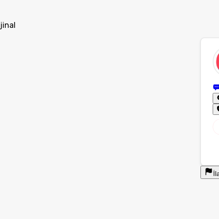
jinal
İl