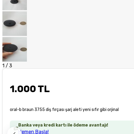
1
/
3
1.000 TL
oral-b braun 3755 diş fırçası şarj aleti yeni sıfır gibi orjinal
Banka veya kredi kartı ile ödeme avantajı!
Hemen Başla!