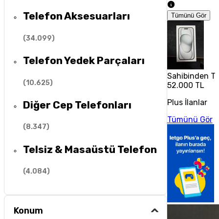
Telefon Aksesuarları
Tümünü Gör
(
34.099
)
Telefon Yedek Parçaları
Sahibinden Te
(
10.625
)
52.000 TL
Plus İlanlar
Diğer Cep Telefonları
Tümünü Gör
(
8.347
)
Telsiz & Masaüstü Telefon
(
4.084
)
Konum