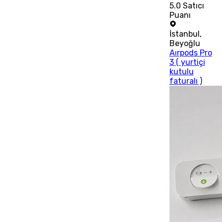
5.0
Satıcı
Puanı
İstanbul
,
Beyoğlu
Aırpods Pro
3 ( yurtiçi
kutulu
faturalı )