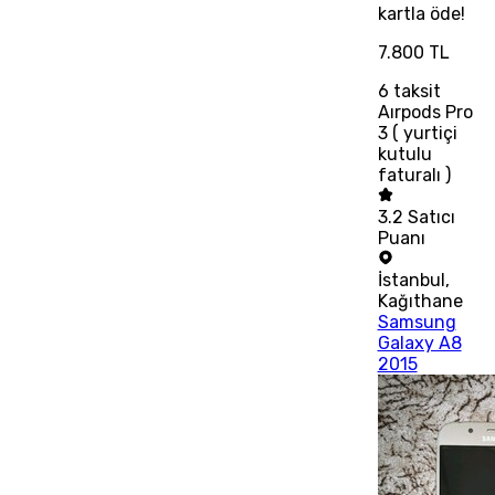
kartla öde!
7.800 TL
6
taksit
Aırpods Pro
3 ( yurtiçi
kutulu
faturalı )
3.2
Satıcı
Puanı
İstanbul
,
Kağıthane
Samsung
Galaxy A8
2015