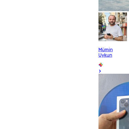
Mümin
Uykun