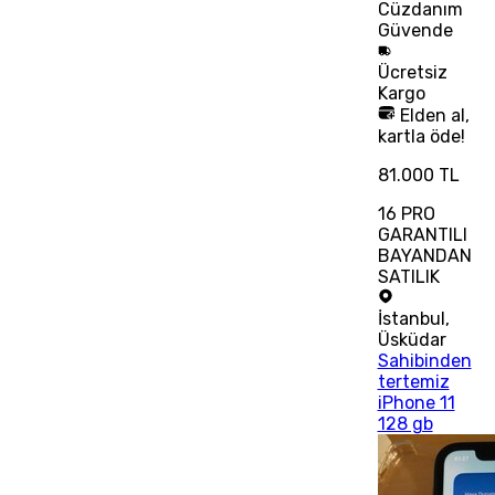
Cüzdanım
Güvende
Ücretsiz
Kargo
Elden al,
kartla öde!
81.000 TL
16 PRO
GARANTILI
BAYANDAN
SATILIK
İstanbul
,
Üsküdar
Sahibinden
tertemiz
iPhone 11
128 gb