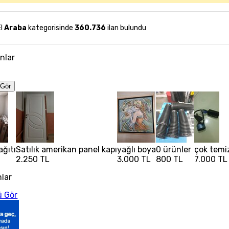
El
Araba
kategorisinde
360.736
ilan bulundu
anlar
Gör
ağıtı
Satılık amerikan panel kapı
yağlı boya
0 ürünler
çok temiz
2.250 TL
3.000 TL
800 TL
7.000 TL
nlar
 Gör