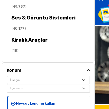
(
49.797
)
Ses & Görüntü Sistemleri
(
40.177
)
Kiralık Araçlar
(
18
)
Konum
İl seçin
İlçe seçin
Mevcut konumu kullan