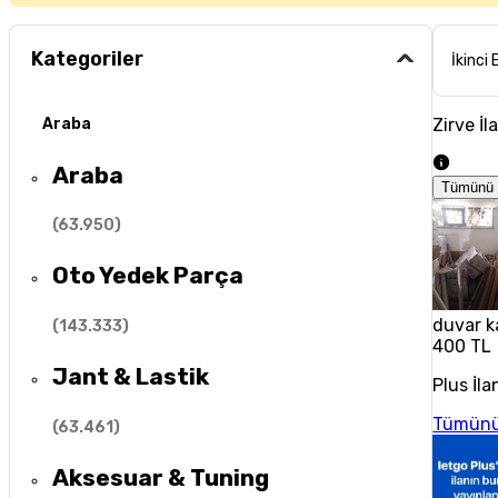
Kategoriler
İkinci 
Zirve İl
Araba
Araba
Tümünü 
(
63.950
)
Oto Yedek Parça
duvar k
(
143.333
)
400 TL
Jant & Lastik
Plus İla
Tümünü
(
63.461
)
Aksesuar & Tuning