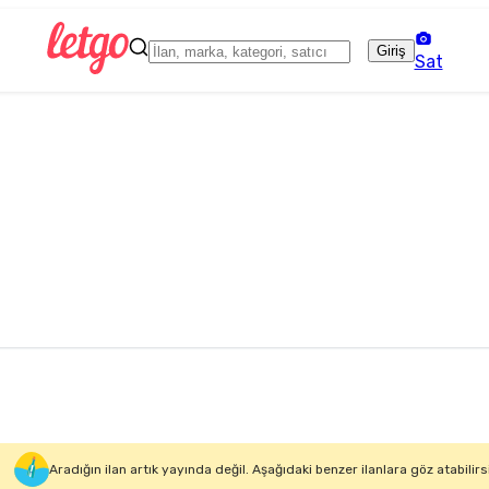
Giriş
Sat
Aradığın ilan artık yayında değil. Aşağıdaki benzer ilanlara göz atabilirs