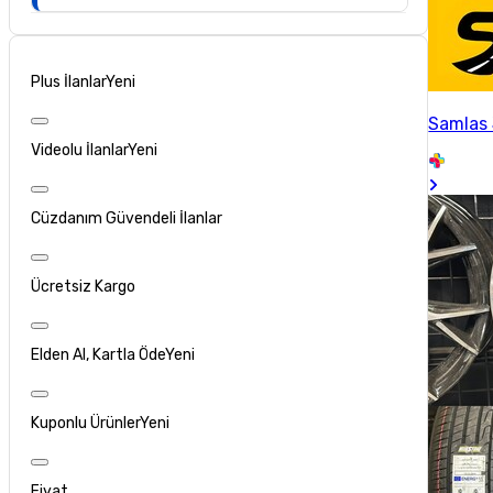
Plus İlanlar
Yeni
Samlas 
Videolu İlanlar
Yeni
Cüzdanım Güvendeli İlanlar
Ücretsiz Kargo
Elden Al, Kartla Öde
Yeni
Kuponlu Ürünler
Yeni
Fiyat