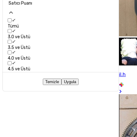
Satıcı Puanı
Tümü
3.0 ve Üstü
3.5 ve Üstü
4.0 ve Üstü
4.5 ve Üstü
il.h
Temizle
Uygula