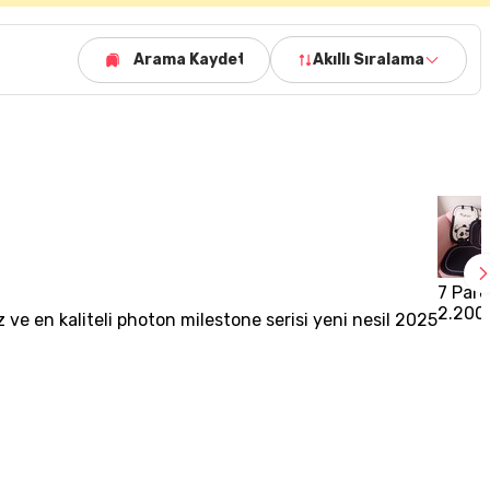
Arama Kaydet
Akıllı Sıralama
7 Parç
2.200
 ve en kaliteli photon milestone serisi yeni nesil 2025