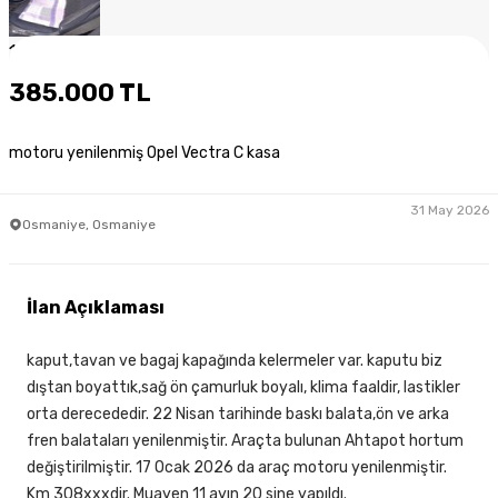
1
/
7
385.000 TL
motoru yenilenmiş Opel Vectra C kasa
31 May 2026
Osmaniye, Osmaniye
İlan Açıklaması
kaput,tavan ve bagaj kapağında kelermeler var. kaputu biz
dıştan boyattık,sağ ön çamurluk boyalı, klima faaldir, lastikler
orta derecededir. 22 Nisan tarihinde baskı balata,ön ve arka
fren balataları yenilenmiştir. Araçta bulunan Ahtapot hortum
değiştirilmiştir. 17 Ocak 2026 da araç motoru yenilenmiştir.
Km 308xxxdir. Muayen 11 ayın 20 sine yapıldı.