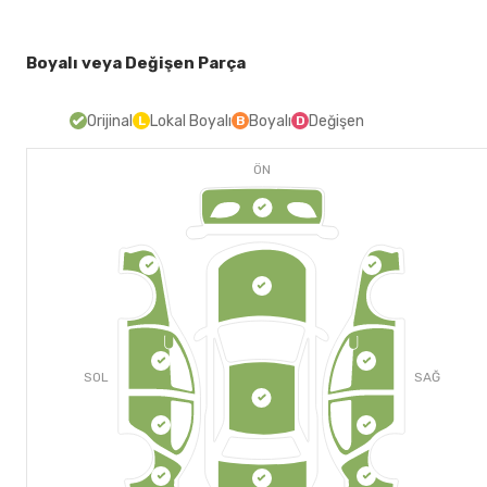
Boyalı veya Değişen Parça
Orijinal
Lokal Boyalı
Boyalı
Değişen
L
B
D
ÖN
SOL
SAĞ