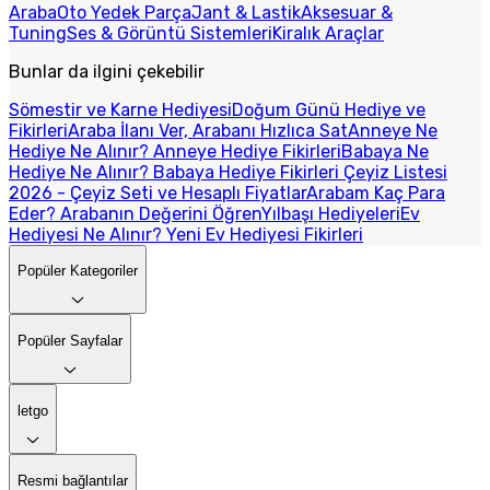
Araba
Oto Yedek Parça
Jant & Lastik
Aksesuar &
Tuning
Ses & Görüntü Sistemleri
Kiralık Araçlar
Bunlar da ilgini çekebilir
Sömestir ve Karne Hediyesi
Doğum Günü Hediye ve
Fikirleri
Araba İlanı Ver, Arabanı Hızlıca Sat
Anneye Ne
Hediye Ne Alınır? Anneye Hediye Fikirleri
Babaya Ne
Hediye Ne Alınır? Babaya Hediye Fikirleri
Çeyiz Listesi
2026 - Çeyiz Seti ve Hesaplı Fiyatlar
Arabam Kaç Para
Eder? Arabanın Değerini Öğren
Yılbaşı Hediyeleri
Ev
Hediyesi Ne Alınır? Yeni Ev Hediyesi Fikirleri
Popüler Kategoriler
Popüler Sayfalar
letgo
Resmi bağlantılar