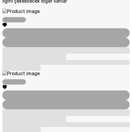
İlgini çekebilecek diğer ilanlar