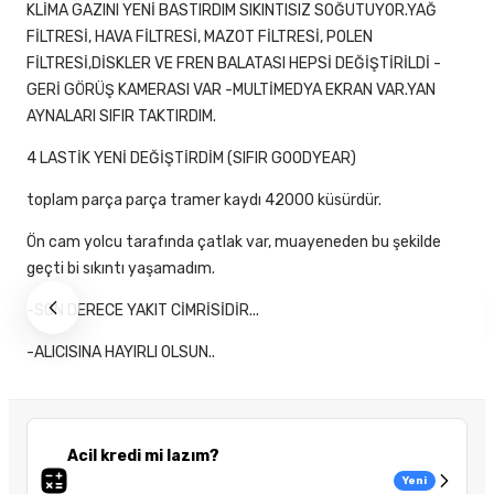
KLİMA GAZINI YENİ BASTIRDIM SIKINTISIZ SOĞUTUYOR.YAĞ
FİLTRESİ, HAVA FİLTRESİ, MAZOT FİLTRESİ, POLEN
FİLTRESİ,DİSKLER VE FREN BALATASI HEPSİ DEĞİŞTİRİLDİ -
GERİ GÖRÜŞ KAMERASI VAR -MULTİMEDYA EKRAN VAR.YAN
AYNALARI SIFIR TAKTIRDIM.
4 LASTİK YENİ DEĞİŞTİRDİM (SIFIR GOODYEAR)
toplam parça parça tramer kaydı 42000 küsürdür.
Ön cam yolcu tarafında çatlak var, muayeneden bu şekilde
geçti bi sıkıntı yaşamadım.
-SON DERECE YAKIT CİMRİSİDİR...
-ALICISINA HAYIRLI OLSUN..
Acil kredi mi lazım?
Yeni