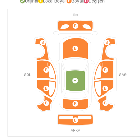
Orijinal
Lokal Boyalı
Boyalı
Değişen
L
B
D
ÖN
B
B
B
B
B
B
SOL
SAĞ
B
B
B
B
B
B
ARKA