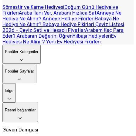
Sömestir ve Karne Hediyesi
Doğum Günü Hediye ve
Fikirleri
Araba İlanı Ver, Arabanı Hızlıca Sat
Anneye Ne
Hediye Ne Alınır? Anneye Hediye Fikirleri
Babaya Ne
Hediye Ne Alınır? Babaya Hediye Fikirleri
Çeyiz Listesi
2026 - Çeyiz Seti ve Hesaplı Fiyatlar
Arabam Kaç Para
Eder? Arabanın Değerini Öğren
Yılbaşı Hediyeleri
Ev
Hediyesi Ne Alınır? Yeni Ev Hediyesi Fikirleri
Popüler Kategoriler
Popüler Sayfalar
letgo
Resmi bağlantılar
Güven Damgası