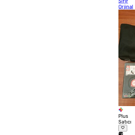
Sıfır
Orjinal
Plus
Satıcı