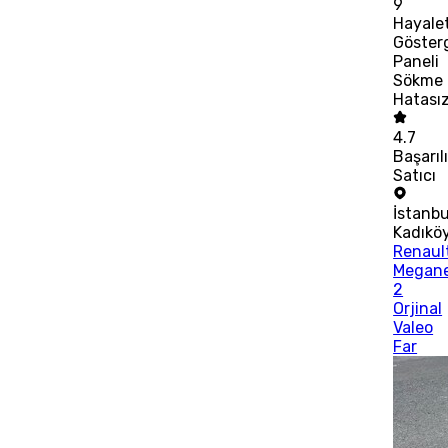
9
Hayale
Göster
Paneli
Sökme
Hatası
4.7
Başarıl
Satıcı
İstanbu
Kadıkö
Renaul
Megan
2
Orjinal
Valeo
Far