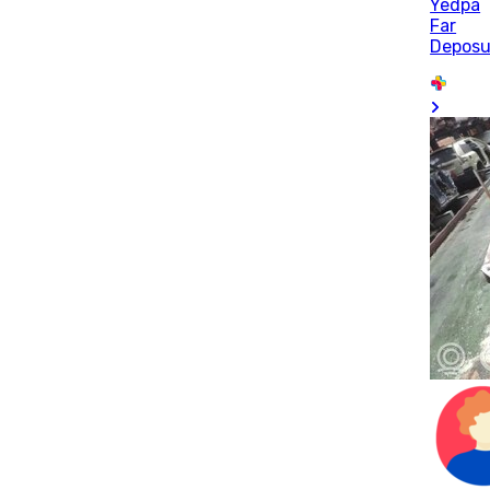
Yedpa
Far
Depos