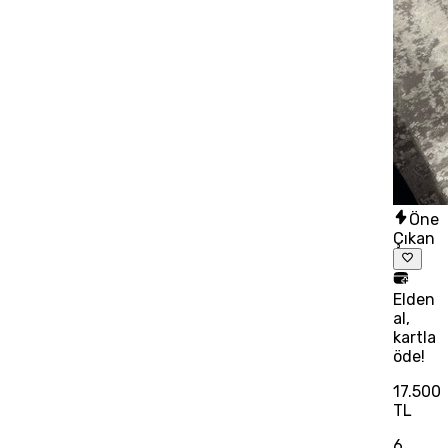
Öne
Çıkan
Elden
al,
kartla
öde!
17.500
TL
6