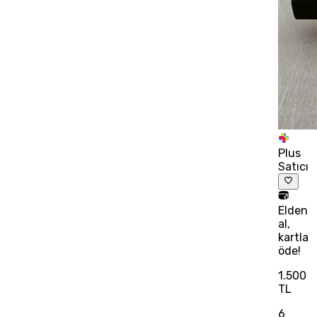
Plus
Satıcı
Elden
al,
kartla
öde!
1.500
TL
6