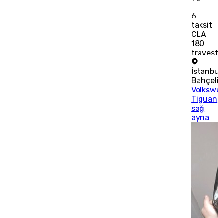
6
taksit
CLA
180
traves
İstanbu
Bahçeli
Volksw
Tiguan
sağ
ayna