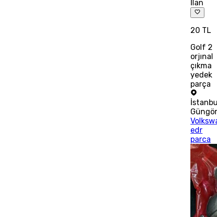
İlan
20 TL
Golf 2
orjınal
çıkma
yedek
parça
İstanbu
Güngö
Volksw
edr
parca