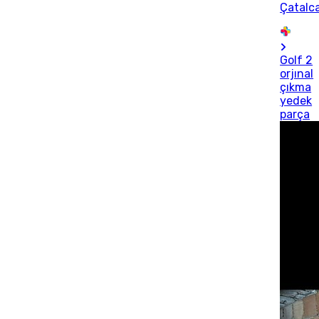
Çatalc
Golf 2
orjınal
çıkma
yedek
parça