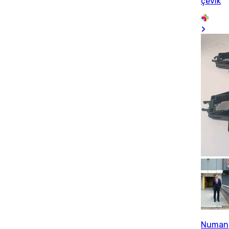
çevik
Numan