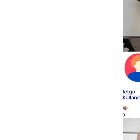
letgo
Kullanıc