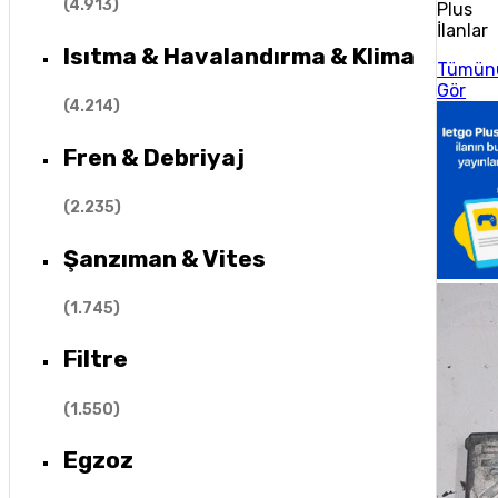
(
4.913
)
Plus
İlanlar
Isıtma & Havalandırma & Klima
Tümün
Gör
(
4.214
)
Fren & Debriyaj
(
2.235
)
Şanzıman & Vites
(
1.745
)
Filtre
(
1.550
)
Egzoz