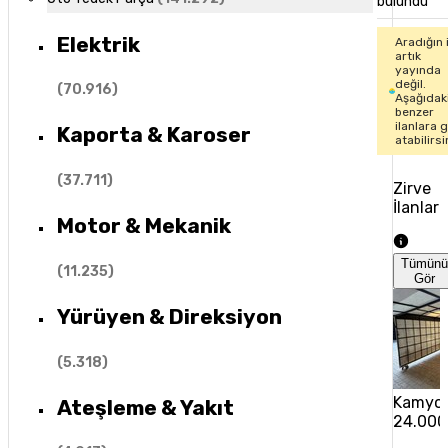
bulundu
Elektrik
Aradığın 
artık
yayında
değil.
(
70.916
)
Aşağıdak
benzer
ilanlara 
Kaporta & Karoser
atabilirsi
(
37.711
)
Zirve
İlanlar
Motor & Mekanik
Tümün
(
11.235
)
Gör
Yürüyen & Direksiyon
(
5.318
)
Kamyon
Ateşleme & Yakıt
24.000