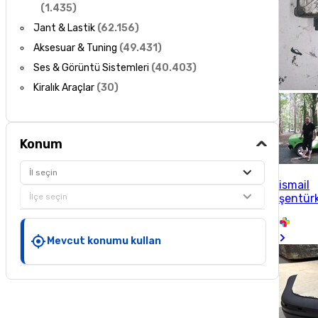
(
1.435
)
Jant & Lastik
(
62.156
)
Aksesuar & Tuning
(
49.431
)
Ses & Görüntü Sistemleri
(
40.403
)
Kiralık Araçlar
(
30
)
Konum
İl seçin
ismail
İlçe seçin
şentür
Mevcut konumu kullan