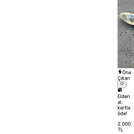
Öne
Çıkan
Elden
al,
kartla
öde!
2.000
TL