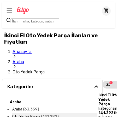
İkinci El Oto Yedek Parça İlanları ve
Fiyatları
Anasayfa
Araba
Oto Yedek Parça
1
Kategoriler
İkinci El
Ot
Yedek
Araba
Parça
kategorisi
Araba
(
63.359
)
141.292
il
Oto Yedek Parça
(
141.292
)