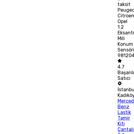
taksit
Peugeo
Citroe
Opel
1.2
Eksantr
Mili
Konum
Sensör
98120
4.7
Başarıl
Satıcı
İstanbu
Kadıkö
Merced
Benz
Lastik
Tamir
Kiti
Çantalı