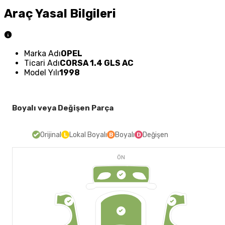
Araç Yasal Bilgileri
Marka Adı
OPEL
Ticari Adı
CORSA 1.4 GLS AC
Model Yılı
1998
Boyalı veya Değişen Parça
Orijinal
Lokal Boyalı
Boyalı
Değişen
L
B
D
ÖN