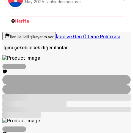
May 2026 tarihinden beri üye
Harita
İade ve Geri Ödeme Politikası
İlan ile ilgili şikayetim var
İlgini çekebilecek diğer ilanlar