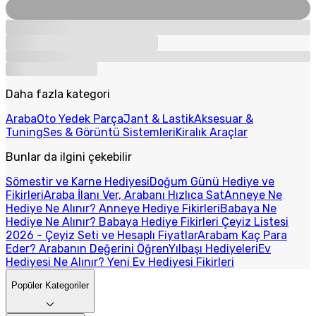
Daha fazla kategori
Araba
Oto Yedek Parça
Jant & Lastik
Aksesuar &
Tuning
Ses & Görüntü Sistemleri
Kiralık Araçlar
Bunlar da ilgini çekebilir
Sömestir ve Karne Hediyesi
Doğum Günü Hediye ve
Fikirleri
Araba İlanı Ver, Arabanı Hızlıca Sat
Anneye Ne
Hediye Ne Alınır? Anneye Hediye Fikirleri
Babaya Ne
Hediye Ne Alınır? Babaya Hediye Fikirleri
Çeyiz Listesi
2026 - Çeyiz Seti ve Hesaplı Fiyatlar
Arabam Kaç Para
Eder? Arabanın Değerini Öğren
Yılbaşı Hediyeleri
Ev
Hediyesi Ne Alınır? Yeni Ev Hediyesi Fikirleri
Popüler Kategoriler