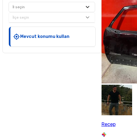
İl seçin
İlçe seçin
Mevcut konumu kullan
Recep