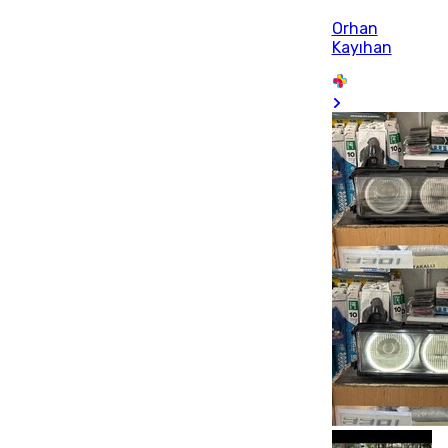
Orhan
Kayıhan