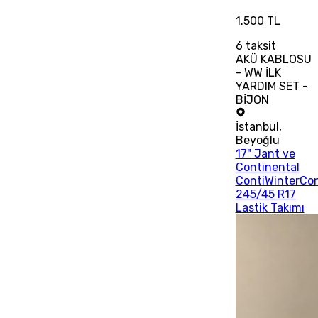
1.500 TL
6
taksit
AKÜ KABLOSU
- WW İLK
YARDIM SET -
BİJON
İstanbul
,
Beyoğlu
17" Jant ve
Continental
ContiWinterCo
245/45 R17
Lastik Takımı