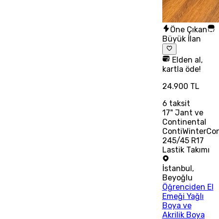
Öne Çıkan
Büyük İlan
Elden al,
kartla öde!
24.900 TL
6
taksit
17" Jant ve
Continental
ContiWinterCo
245/45 R17
Lastik Takımı
İstanbul
,
Beyoğlu
Öğrenciden El
Emeği Yağlı
Boya ve
Akrilik Boya