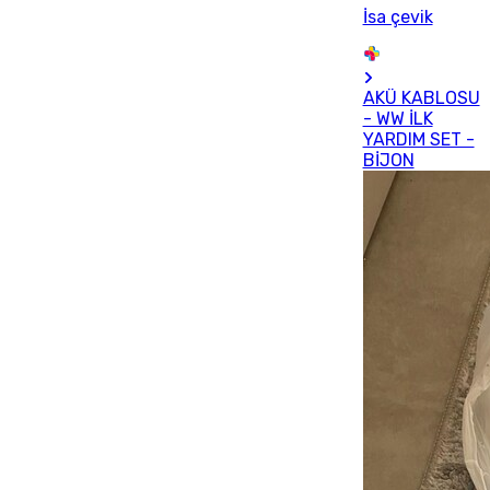
İsa çevik
AKÜ KABLOSU
- WW İLK
YARDIM SET -
BİJON