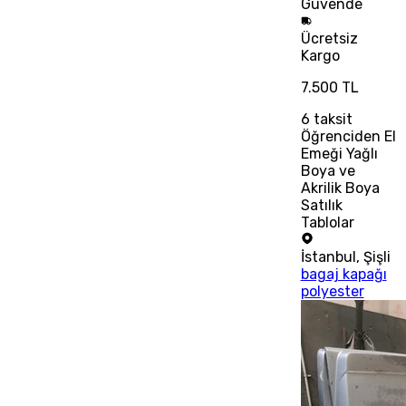
Güvende
Ücretsiz
Kargo
7.500 TL
6
taksit
Öğrenciden El
Emeği Yağlı
Boya ve
Akrilik Boya
Satılık
Tablolar
İstanbul
,
Şişli
bagaj kapağı
polyester