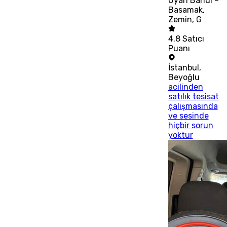
Uyarı Bandı –
Basamak,
Zemin, G
4.8
Satıcı
Puanı
İstanbul
,
Beyoğlu
acilinden
satılık tesisat
çalışmasında
ve sesinde
hiçbir sorun
yoktur