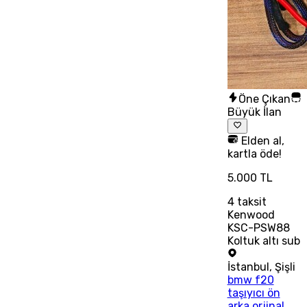
Öne Çıkan
Büyük İlan
Elden al,
kartla öde!
5.000 TL
4
taksit
Kenwood
KSC-PSW88
Koltuk altı sub
İstanbul
,
Şişli
bmw f20
taşıyıcı ön
arka orjinal