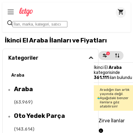
İkinci El Araba İlanları ve Fiyatları
1
Kategoriler
İkinci El
Araba
kategorisinde
Araba
361.111
ilan bulundu
Araba
Aradığın ilan artık
yayında değil.
Aşağıdaki benzer
(
63.969
)
ilanlara göz
atabilirsin!
Oto Yedek Parça
Zirve İlanlar
(
143.614
)