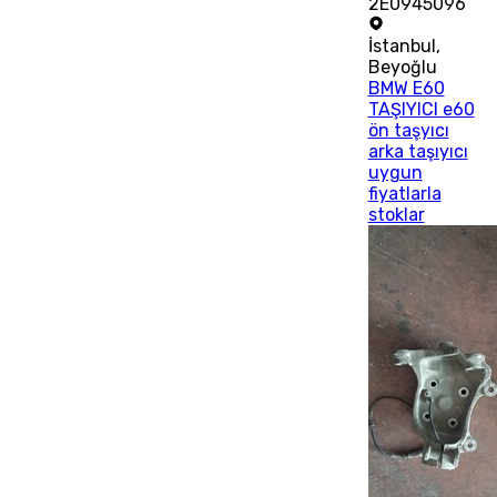
2E0945096
İstanbul
,
Beyoğlu
BMW E60
TAŞIYICI e60
ön taşyıcı
arka taşıyıcı
uygun
fiyatlarla
stoklar