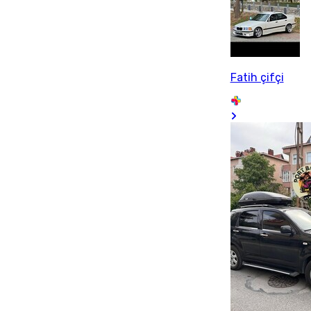
Fatih çifçi