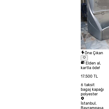
Öne Çıkan
Elden al,
kartla öde!
17.500 TL
6
taksit
bagaj kapağı
polyester
İstanbul
,
Bayrampaşa