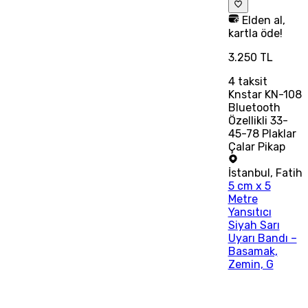
Elden al,
kartla öde!
3.250 TL
4
taksit
Knstar KN-108
Bluetooth
Özellikli 33-
45-78 Plaklar
Çalar Pikap
İstanbul
,
Fatih
5 cm x 5
Metre
Yansıtıcı
Siyah Sarı
Uyarı Bandı –
Basamak,
Zemin, G