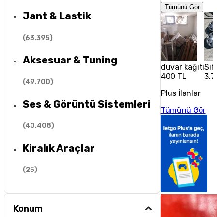
Tümünü Gör
Jant & Lastik
(
63.395
)
Aksesuar & Tuning
duvar kağıtı
Sıf
400 TL
3.7
(
49.700
)
Plus İlanlar
Ses & Görüntü Sistemleri
Tümünü Gör
(
40.408
)
Kiralık Araçlar
(
25
)
Konum