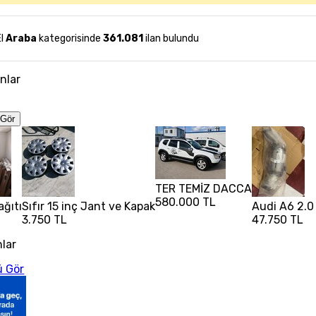
El
Araba
kategorisinde
361.081
ilan bulundu
anlar
Gör
TER TEMİZ DACCA
580.000 TL
ağıtı
Sıfır 15 inç Jant ve Kapak
Audi A6 2.0 
3.750 TL
47.750 TL
nlar
 Gör