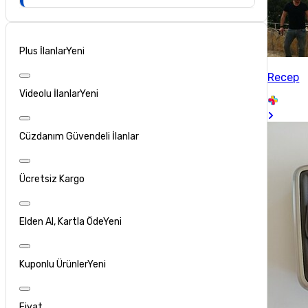
Plus İlanlar
Yeni
Recep
Videolu İlanlar
Yeni
Cüzdanım Güvendeli İlanlar
Ücretsiz Kargo
Elden Al, Kartla Öde
Yeni
Kuponlu Ürünler
Yeni
Fiyat