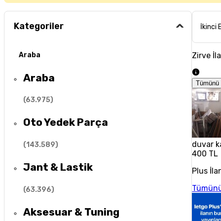
Kategoriler
İkinci 
Zirve İl
Araba
Araba
Tümünü 
(
63.975
)
Oto Yedek Parça
duvar k
(
143.589
)
400 TL
Jant & Lastik
Plus İla
Tümünü
(
63.396
)
Aksesuar & Tuning