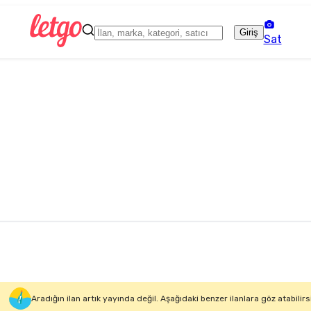
Giriş
Sat
Aradığın ilan artık yayında değil. Aşağıdaki benzer ilanlara göz atabilirs