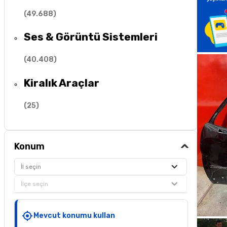
(
49.688
)
Ses & Görüntü Sistemleri
(
40.408
)
Kiralık Araçlar
(
25
)
Konum
İl seçin
İlçe seçin
Mevcut konumu kullan