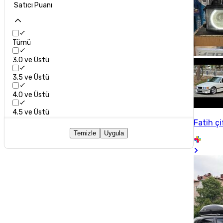
Satıcı Puanı
Tümü
3.0 ve Üstü
3.5 ve Üstü
4.0 ve Üstü
4.5 ve Üstü
Fatih çi
Temizle
Uygula