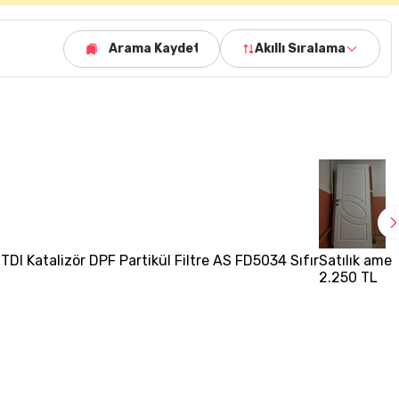
Arama Kaydet
Akıllı Sıralama
TDI Katalizör DPF Partikül Filtre AS FD5034 Sıfır
Satılık amer
2.250 TL