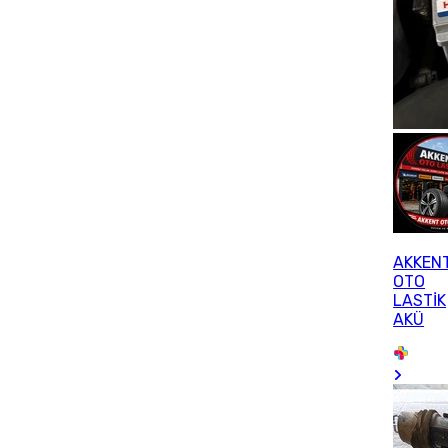
AKKEN
OTO
LASTİK
AKÜ