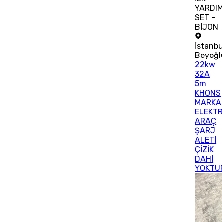
YARDI
SET -
BİJON
İstanbu
Beyoğl
22kw
32A
5m
KHONS
MARKA
ELEKTR
ARAÇ
ŞARJ
ALETİ
ÇİZİK
DAHİ
YOKTU