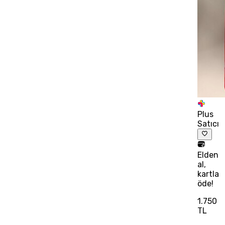
Plus
Satıcı
Elden
al,
kartla
öde!
1.750
TL