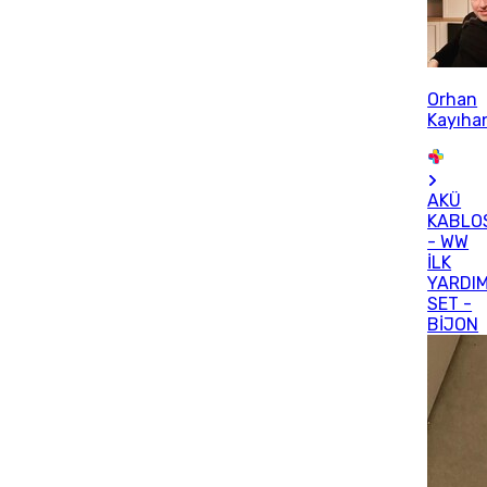
Orhan
Kayıha
AKÜ
KABLO
- WW
İLK
YARDI
SET -
BİJON