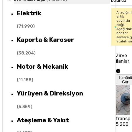
bulundu
Elektrik
Aradığın 
artık
yayında
değil.
(
71.990
)
Aşağıdak
benzer
ilanlara 
Kaporta & Karoser
atabilirsi
(
38.204
)
Zirve
İlanlar
Motor & Mekanik
Tümün
(
11.188
)
Gör
Yürüyen & Direksiyon
(
5.359
)
transp
Ateşleme & Yakıt
5.200 