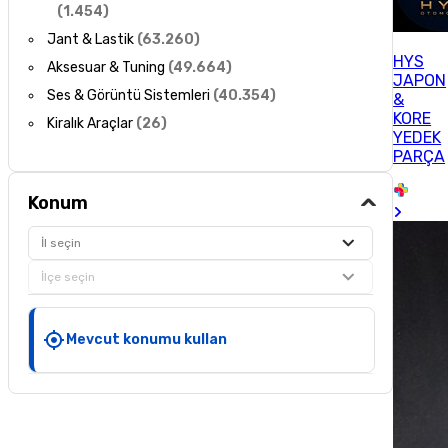
(
1.454
)
Jant & Lastik
(
63.260
)
HYS
Aksesuar & Tuning
(
49.664
)
JAPON
Ses & Görüntü Sistemleri
(
40.354
)
&
KORE
Kiralık Araçlar
(
26
)
YEDEK
PARÇA
Konum
İl seçin
İlçe seçin
Mevcut konumu kullan