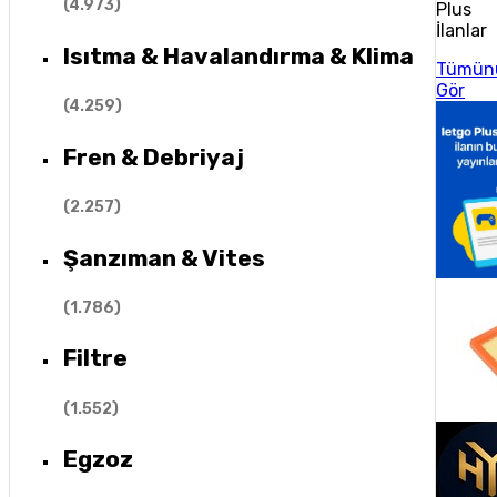
(
4.973
)
Plus
İlanlar
Isıtma & Havalandırma & Klima
Tümün
Gör
(
4.259
)
Fren & Debriyaj
(
2.257
)
Şanzıman & Vites
(
1.786
)
Filtre
(
1.552
)
Egzoz