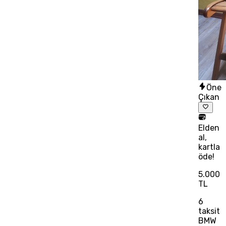
Öne
Çıkan
Elden
al,
kartla
öde!
5.000
TL
6
taksit
BMW