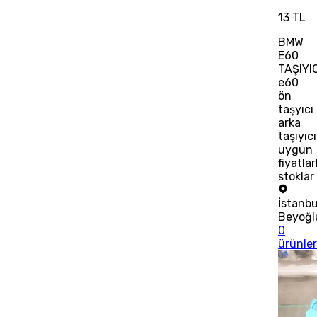
13 TL
BMW
E60
TAŞIYI
e60
ön
taşyıcı
arka
taşıyıcı
uygun
fiyatlar
stoklar
İstanbu
Beyoğl
0
ürünle