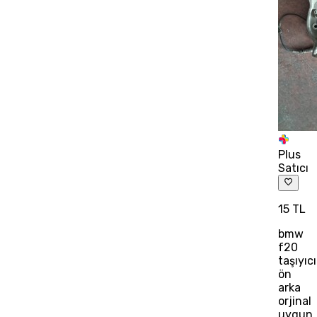
Plus
Satıcı
15 TL
bmw
f20
taşıyıcı
ön
arka
orjinal
uygun