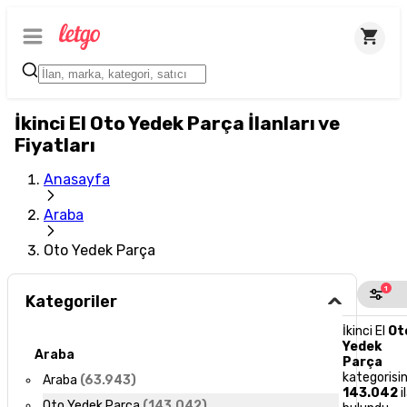
İkinci El Oto Yedek Parça İlanları ve
Fiyatları
Anasayfa
Araba
Oto Yedek Parça
1
Kategoriler
İkinci El
Ot
Yedek
Araba
Parça
kategorisi
Araba
(
63.943
)
143.042
i
Oto Yedek Parça
(
143.042
)