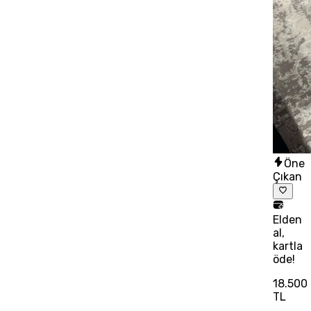
Öne
Çıkan
Elden
al,
kartla
öde!
18.500
TL