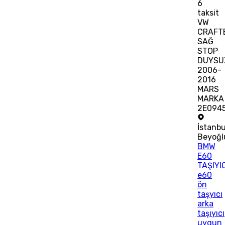
6
taksit
VW
CRAFT
SAĞ
STOP
DUYSU
2006-
2016
MARS
MARKA
2E094
İstanbu
Beyoğl
BMW
E60
TAŞIYI
e60
ön
taşyıcı
arka
taşıyıcı
uygun