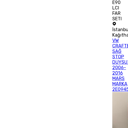
E90
LCI
FAR
SETI
İstanbu
Kağıth
VW
CRAFT
SAĞ
STOP
DUYSU
2006-
2016
MARS
MARKA
2E094