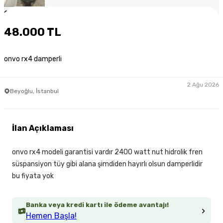
1
/
6
48.000 TL
onvo rx4 damperli
2 Ağu 2026
Beyoğlu, İstanbul
İlan Açıklaması
onvo rx4 modeli garantisi vardır 2400 watt nut hidrolik fren
süspansiyon tüy gibi alana şimdiden hayırlı olsun damperlidir
bu fiyata yok
Banka veya kredi kartı ile ödeme avantajı!
Hemen Başla!