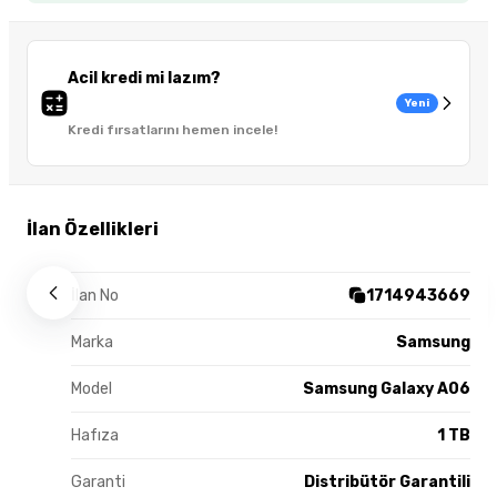
Acil kredi mi lazım?
Yeni
Kredi fırsatlarını hemen incele!
İlan Özellikleri
İlan No
1714943669
Marka
Samsung
Model
Samsung Galaxy A06
Hafıza
1 TB
Garanti
Distribütör Garantili