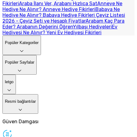
Fikirleri
Araba İlanı Ver, Arabanı Hızlıca Sat
Anneye Ne
Hediye Ne Alınır? Anneye Hediye Fikirleri
Babaya Ne
Hediye Ne Alınır? Babaya Hediye Fikirleri
Çeyiz Listesi
2026 - Çeyiz Seti ve Hesaplı Fiyatlar
Arabam Kaç Para
Eder? Arabanın Değerini Öğren
Yılbaşı Hediyeleri
Ev
Hediyesi Ne Alınır? Yeni Ev Hediyesi Fikirleri
Popüler Kategoriler
Popüler Sayfalar
letgo
Resmi bağlantılar
Güven Damgası