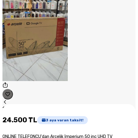
1
/
1
24.500 TL
3
aya varan taksit!
ONLİNE TELEFONCU'dan Arçelik İmperium 50 inç UHD TV