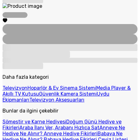
Daha fazla kategori
Televizyon
Hoparlör & Ev Sinema Sistemi
Media Player &
Akıllı TV Kutusu
Güvenlik Kamera Sistemi
Uydu
Ekipmanları
Televizyon Aksesuarları
Bunlar da ilgini çekebilir
Sömestir ve Karne Hediyesi
Doğum Günü Hediye ve
Fikirleri
Araba İlanı Ver, Arabanı Hızlıca Sat
Anneye Ne
Hediye Ne Alınır? Anneye Hediye Fikirleri
Babaya Ne
Hediye Ne Alınır? Babaya Hediye Fikirleri
Çeyiz Listesi