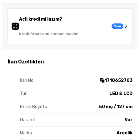
Acil kredi mi lazım?
Yeni
Kredi fırsatlarını hemen incele!
İlan Özellikleri
İlan No
1718652703
Tür
LED & LCD
Ekran Boyutu
50 inç / 127 cm
Garanti
Var
Marka
Arçelik