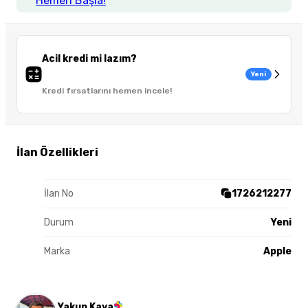
Hemen Başla!
Acil kredi mi lazım?
Yeni
Kredi fırsatlarını hemen incele!
İlan Özellikleri
İlan No
1726212277
Durum
Yeni
Marka
Apple
Yakup Kaya