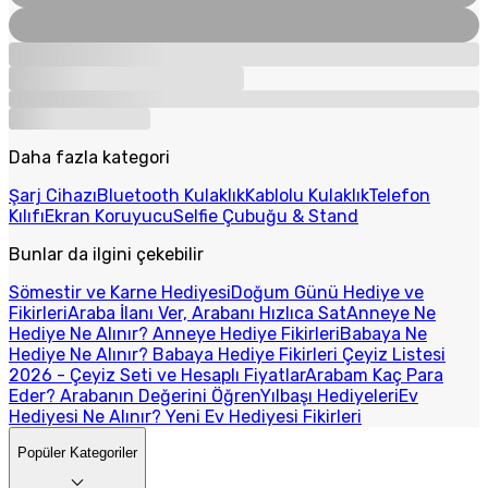
Daha fazla kategori
Şarj Cihazı
Bluetooth Kulaklık
Kablolu Kulaklık
Telefon
Kılıfı
Ekran Koruyucu
Selfie Çubuğu & Stand
Bunlar da ilgini çekebilir
Sömestir ve Karne Hediyesi
Doğum Günü Hediye ve
Fikirleri
Araba İlanı Ver, Arabanı Hızlıca Sat
Anneye Ne
Hediye Ne Alınır? Anneye Hediye Fikirleri
Babaya Ne
Hediye Ne Alınır? Babaya Hediye Fikirleri
Çeyiz Listesi
2026 - Çeyiz Seti ve Hesaplı Fiyatlar
Arabam Kaç Para
Eder? Arabanın Değerini Öğren
Yılbaşı Hediyeleri
Ev
Hediyesi Ne Alınır? Yeni Ev Hediyesi Fikirleri
Popüler Kategoriler