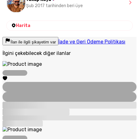
Şub 2017 tarihinden beri üye
Harita
İade ve Geri Ödeme Politikası
İlan ile ilgili şikayetim var
İlgini çekebilecek diğer ilanlar