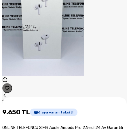
1
/
1
9.650 TL
6
aya varan taksit!
ONLİNE TELEFONCU SIFIR Apple Aırpods Pro 2.Nesil 24 Ay Garantili