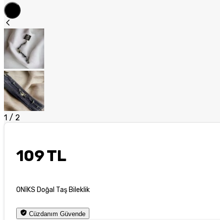
1
/
2
109 TL
ONİKS Doğal Taş Bileklik
Cüzdanım Güvende