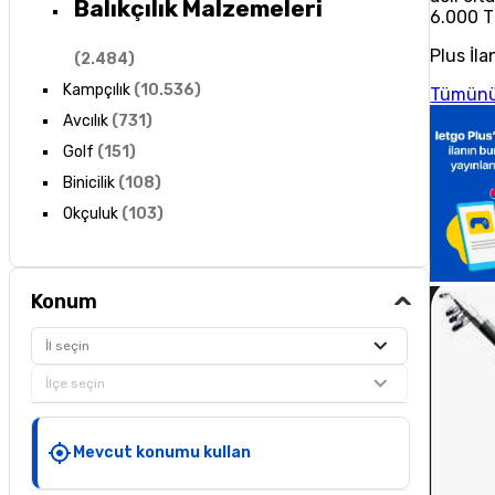
Balıkçılık Malzemeleri
6.000 T
Plus İla
(
2.484
)
Kampçılık
(
10.536
)
Tümünü
Avcılık
(
731
)
Golf
(
151
)
Binicilik
(
108
)
Okçuluk
(
103
)
Konum
İl seçin
İlçe seçin
Mevcut konumu kullan