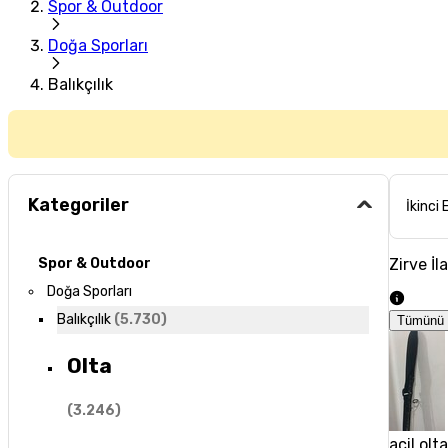
Spor & Outdoor
Doğa Sporları
Balıkçılık
Kategoriler
İkinci 
Zirve İl
Spor & Outdoor
Doğa Sporları
Balıkçılık
(
5.730
)
Tümünü 
Olta
(
3.246
)
acil olt