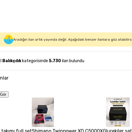
Aradığın ilan artık yayında değil. Aşağıdaki benzer ilanlara göz atabilirs
El
Balıkçılık
kategorisinde
5.730
ilan bulundu
anlar
Gör
a takımı full set
Shimano Twinpower XD C5000XG
lurekiler sa