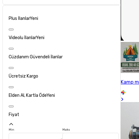
Plus İlanlar
Yeni
Videolu İlanlar
Yeni
Cüzdanım Güvendeli İlanlar
Ücretsiz Kargo
Kamp m
Elden Al, Kartla Öde
Yeni
Fiyat
Min
Maks