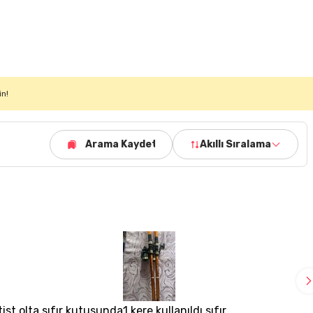
in!
Arama Kaydet
Akıllı Sıralama
ltist olta sıfır kutusunda
1 kere kullanıldı sıfır