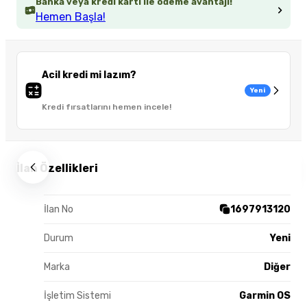
Banka veya kredi kartı ile ödeme avantajı!
Hemen Başla!
Acil kredi mi lazım?
Yeni
Kredi fırsatlarını hemen incele!
İlan Özellikleri
İlan No
1697913120
Durum
Yeni
Marka
Diğer
İşletim Sistemi
Garmin OS