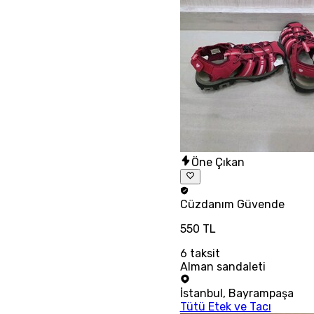
Öne Çıkan
Cüzdanım
Güvende
550 TL
6
taksit
Alman sandaleti
İstanbul
,
Bayrampaşa
Tütü Etek ve Tacı