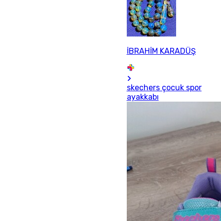
İBRAHİM KARADÜŞ
skechers çocuk spor
ayakkabı