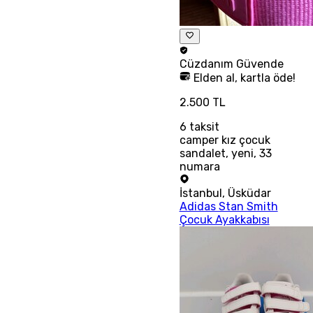
Cüzdanım
Güvende
Elden al, kartla öde!
2.500 TL
6
taksit
camper kız çocuk
sandalet, yeni, 33
numara
İstanbul
,
Üsküdar
Adidas Stan Smith
Çocuk Ayakkabısı