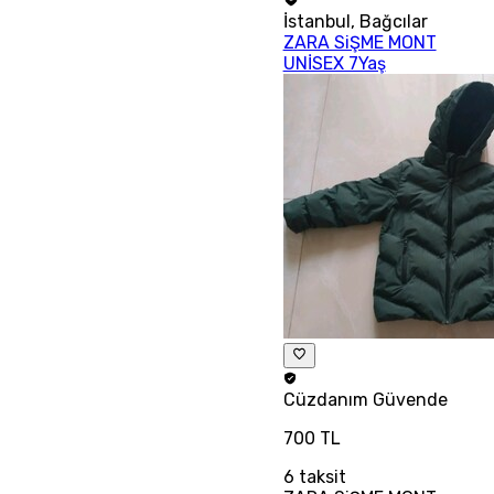
İstanbul
,
Bağcılar
ZARA SiŞME MONT
UNİSEX 7Yaş
Cüzdanım
Güvende
700 TL
6
taksit