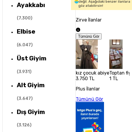
değil. Aşağıdaki benzer ilanlara
Ayakkabı
göz atabilirsin!
(
7.300
)
Zirve İlanlar
Elbise
Tümünü Gör
(
6.047
)
Üst Giyim
(
3.931
)
kız çocuk abiye
Toptan fiy
3.750 TL
1 TL
Alt Giyim
Plus İlanlar
(
3.647
)
Tümünü Gör
Dış Giyim
(
3.126
)