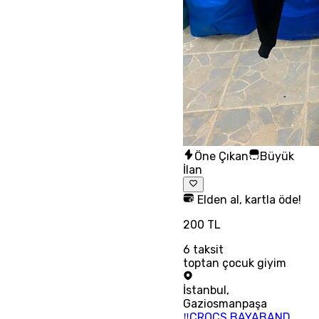
Öne Çıkan
Büyük
İlan
Elden al, kartla öde!
200 TL
6
taksit
toptan çocuk giyim
İstanbul
,
Gaziosmanpaşa
‼CROCS BAYABAND