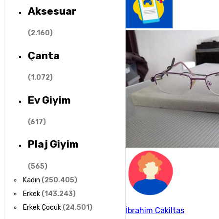
Aksesuar
(
2.160
)
Çanta
(
1.072
)
Ev Giyim
(
617
)
Plaj Giyim
(
565
)
Kadın
(
250.405
)
Erkek
(
143.243
)
Erkek Çocuk
(
24.501
)
İbrahim Cakiltas