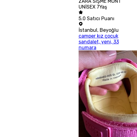
ZARA SiŞME MONT
UNİSEX 7Yaş
5.0
Satıcı Puanı
İstanbul
,
Beyoğlu
camper kız çocuk
sandalet, yeni, 33
numara