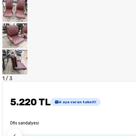
1
/
3
5.220 TL
6
aya varan taksit!
Ofis sandalyesi