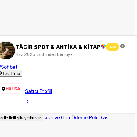
TÂCİR SPOT & ANTİKA & KİTAP
3.8
Haz 2025 tarihinden beri üye
Sohbet
Teklif Yap
Harita
Satıcı Profili
İade ve Geri Ödeme Politikası
an ile ilgili şikayetim var