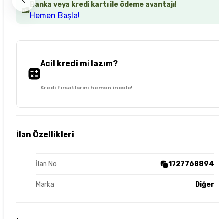
Banka veya kredi kartı ile ödeme avantajı!
Hemen Başla!
Acil kredi mi lazım?
Kredi fırsatlarını hemen incele!
İlan Özellikleri
İlan No
1727768894
Marka
Diğer