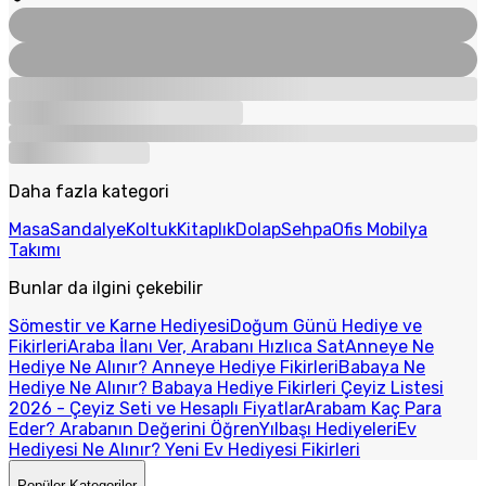
Daha fazla kategori
Masa
Sandalye
Koltuk
Kitaplık
Dolap
Sehpa
Ofis Mobilya
Takımı
Bunlar da ilgini çekebilir
Sömestir ve Karne Hediyesi
Doğum Günü Hediye ve
Fikirleri
Araba İlanı Ver, Arabanı Hızlıca Sat
Anneye Ne
Hediye Ne Alınır? Anneye Hediye Fikirleri
Babaya Ne
Hediye Ne Alınır? Babaya Hediye Fikirleri
Çeyiz Listesi
2026 - Çeyiz Seti ve Hesaplı Fiyatlar
Arabam Kaç Para
Eder? Arabanın Değerini Öğren
Yılbaşı Hediyeleri
Ev
Hediyesi Ne Alınır? Yeni Ev Hediyesi Fikirleri
Popüler Kategoriler