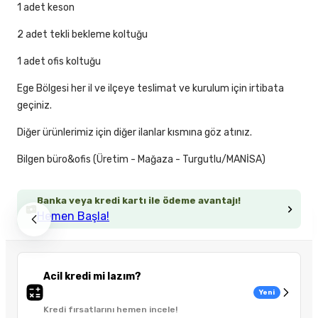
1 adet keson
2 adet tekli bekleme koltuğu
1 adet ofis koltuğu
Ege Bölgesi her il ve ilçeye teslimat ve kurulum için irtibata
geçiniz.
Diğer ürünlerimiz için diğer ilanlar kısmına göz atınız.
Bilgen büro&ofis (Üretim - Mağaza - Turgutlu/MANİSA)
Banka veya kredi kartı ile ödeme avantajı!
Hemen Başla!
Acil kredi mi lazım?
Yeni
Kredi fırsatlarını hemen incele!