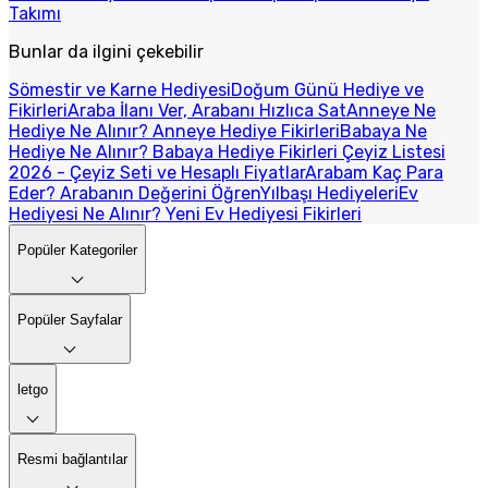
Takımı
Bunlar da ilgini çekebilir
Sömestir ve Karne Hediyesi
Doğum Günü Hediye ve
Fikirleri
Araba İlanı Ver, Arabanı Hızlıca Sat
Anneye Ne
Hediye Ne Alınır? Anneye Hediye Fikirleri
Babaya Ne
Hediye Ne Alınır? Babaya Hediye Fikirleri
Çeyiz Listesi
2026 - Çeyiz Seti ve Hesaplı Fiyatlar
Arabam Kaç Para
Eder? Arabanın Değerini Öğren
Yılbaşı Hediyeleri
Ev
Hediyesi Ne Alınır? Yeni Ev Hediyesi Fikirleri
Popüler Kategoriler
Popüler Sayfalar
letgo
Resmi bağlantılar