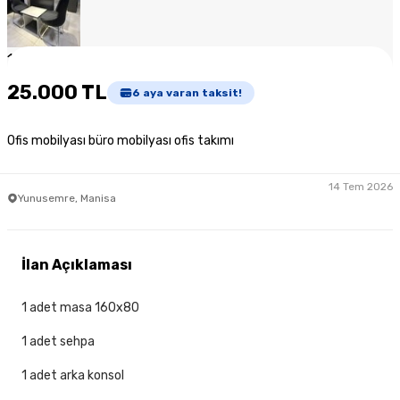
1
/
6
25.000 TL
6
aya varan taksit!
Ofis mobilyası büro mobilyası ofis takımı
14 Tem 2026
Yunusemre, Manisa
İlan Açıklaması
1 adet masa 160x80
1 adet sehpa
1 adet arka konsol