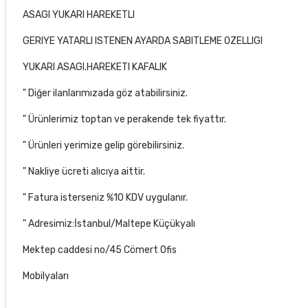
ASAGI YUKARI HAREKETLI
GERIYE YATARLI ISTENEN AYARDA SABITLEME OZELLIGI
YUKARI ASAGI.HAREKETI KAFALIK
" Diğer ilanlarımızada göz atabilirsiniz.
" Ürünlerimiz toptan ve perakende tek fiyattır.
" Ürünleri yerimize gelip görebilirsiniz.
" Nakliye ücreti alıcıya aittir.
" Fatura isterseniz %10 KDV uygulanır.
" Adresimiz:İstanbul/Maltepe Küçükyalı
Mektep caddesi no/45 Cömert Ofis
Mobilyaları