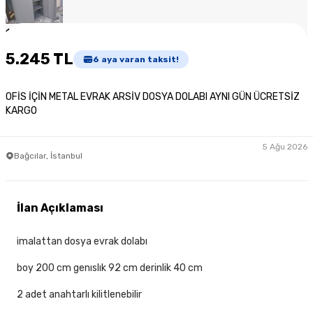
1
/
4
5.245 TL
6
aya varan taksit!
OFİS İÇİN METAL EVRAK ARSİV DOSYA DOLABI AYNI GÜN ÜCRETSİZ
KARGO
5 Ağu 2026
Bağcılar, İstanbul
İlan Açıklaması
imalattan dosya evrak dolabı
boy 200 cm genıslık 92 cm derinlik 40 cm
2 adet anahtarlı kilitlenebilir