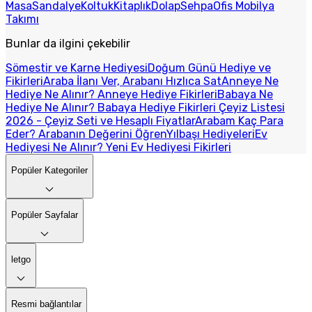
Masa
Sandalye
Koltuk
Kitaplık
Dolap
Sehpa
Ofis Mobilya
Takımı
Bunlar da ilgini çekebilir
Sömestir ve Karne Hediyesi
Doğum Günü Hediye ve
Fikirleri
Araba İlanı Ver, Arabanı Hızlıca Sat
Anneye Ne
Hediye Ne Alınır? Anneye Hediye Fikirleri
Babaya Ne
Hediye Ne Alınır? Babaya Hediye Fikirleri
Çeyiz Listesi
2026 - Çeyiz Seti ve Hesaplı Fiyatlar
Arabam Kaç Para
Eder? Arabanın Değerini Öğren
Yılbaşı Hediyeleri
Ev
Hediyesi Ne Alınır? Yeni Ev Hediyesi Fikirleri
Popüler Kategoriler
Popüler Sayfalar
letgo
Resmi bağlantılar