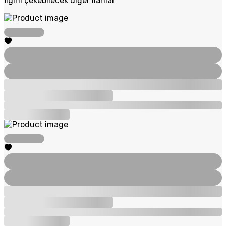
İlgini çekebilecek diğer ilanlar