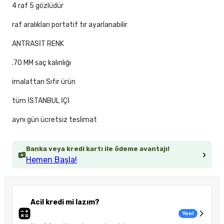
4 raf 5 gözlüdür
raf aralıkları portatif tır ayarlanabilir
ANTRASİT RENK
.70 MM saç kalınlığı
imalattan Sıfır ürün
tüm İSTANBUL İÇİ
aynı gün ücretsiz teslimat
Banka veya kredi kartı ile ödeme avantajı!
Hemen Başla!
Acil kredi mi lazım?
Yeni