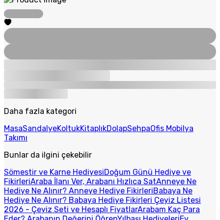
Daha fazla kategori
Masa
Sandalye
Koltuk
Kitaplık
Dolap
Sehpa
Ofis Mobilya
Takımı
Bunlar da ilgini çekebilir
Sömestir ve Karne Hediyesi
Doğum Günü Hediye ve
Fikirleri
Araba İlanı Ver, Arabanı Hızlıca Sat
Anneye Ne
Hediye Ne Alınır? Anneye Hediye Fikirleri
Babaya Ne
Hediye Ne Alınır? Babaya Hediye Fikirleri
Çeyiz Listesi
2026 - Çeyiz Seti ve Hesaplı Fiyatlar
Arabam Kaç Para
Eder? Arabanın Değerini Öğren
Yılbaşı Hediyeleri
Ev