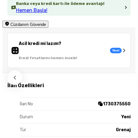
Banka veya kredi kartı ile ödeme avantajı!
Hemen Başla!
Cüzdanım Güvende
Acil kredi mi lazım?
Yeni
Kredi fırsatlarını hemen incele!
İlan Özellikleri
İlan No
1730375550
Durum
Yeni
Tür
Grenaj