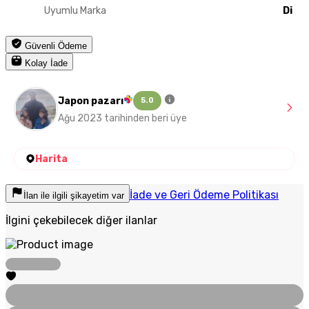
Uyumlu Marka
Di
Güvenli Ödeme
Kolay İade
Japon pazarı
5.0
Ağu 2023 tarihinden beri üye
Harita
İade ve Geri Ödeme Politikası
İlan ile ilgili şikayetim var
İlgini çekebilecek diğer ilanlar