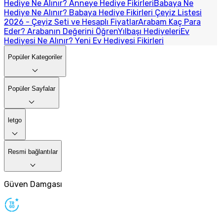
Hediye Ne Alınır? Anneye Hediye Fikirleri
Babaya Ne
Hediye Ne Alınır? Babaya Hediye Fikirleri
Çeyiz Listesi
2026 - Çeyiz Seti ve Hesaplı Fiyatlar
Arabam Kaç Para
Eder? Arabanın Değerini Öğren
Yılbaşı Hediyeleri
Ev
Hediyesi Ne Alınır? Yeni Ev Hediyesi Fikirleri
Popüler Kategoriler
Popüler Sayfalar
letgo
Resmi bağlantılar
Güven Damgası