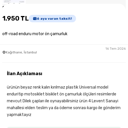
1
/
6
1.950 TL
6
aya varan taksit!
off-road enduru motor ön çamurluk
16 Tem 2026
Kağıthane, İstanbul
İlan Açıklaması
ürünün beyaz renk kalın kırılmaz plastik Universal model
enduritip motosiklet bisiklet ön çamurluk ölçüleri resimlerde
mevcut Dilek çapları ile oynayabilirsiniz ürün 4 Levent Sanayi
mahallesi elden teslim ya da ödeme sonrası kargo ile gönderim
yapmaktayız