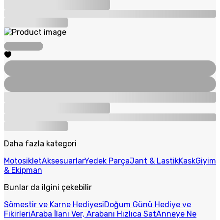
Daha fazla kategori
Motosiklet
Aksesuarlar
Yedek Parça
Jant & Lastik
Kask
Giyim
& Ekipman
Bunlar da ilgini çekebilir
Sömestir ve Karne Hediyesi
Doğum Günü Hediye ve
Fikirleri
Araba İlanı Ver, Arabanı Hızlıca Sat
Anneye Ne