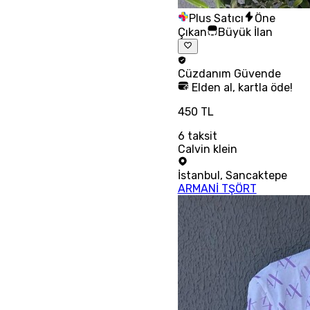
Plus Satıcı
Öne
Çıkan
Büyük İlan
Cüzdanım
Güvende
Elden al, kartla öde!
450 TL
6
taksit
Calvin klein
İstanbul
,
Sancaktepe
ARMANİ TŞÖRT