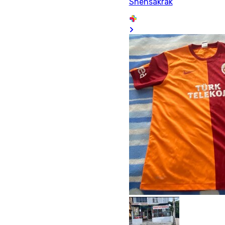
Shensakrak