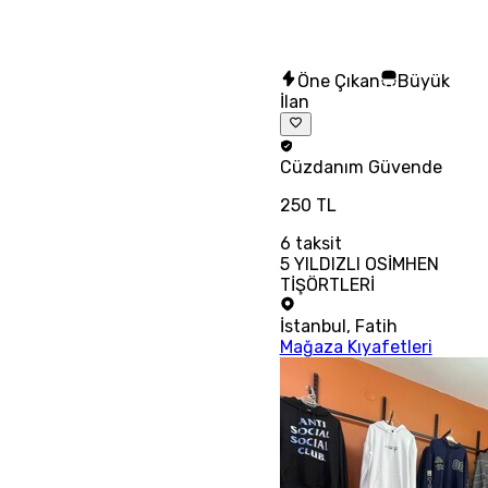
Öne Çıkan
Büyük
İlan
Cüzdanım
Güvende
250 TL
6
taksit
5 YILDIZLI OSİMHEN
TİŞÖRTLERİ
İstanbul
,
Fatih
Mağaza Kıyafetleri