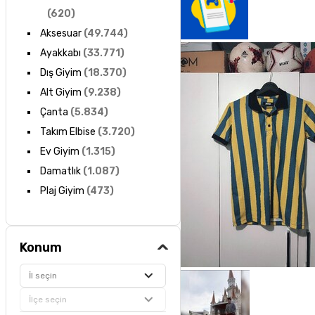
(
620
)
Aksesuar
(
49.744
)
Ayakkabı
(
33.771
)
Dış Giyim
(
18.370
)
Alt Giyim
(
9.238
)
Çanta
(
5.834
)
Takım Elbise
(
3.720
)
Ev Giyim
(
1.315
)
Damatlık
(
1.087
)
Plaj Giyim
(
473
)
Konum
İl seçin
İlçe seçin