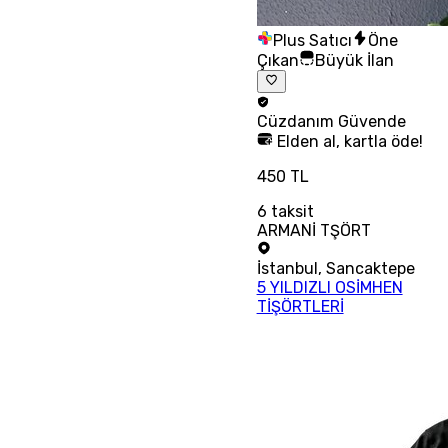
Plus Satıcı
Öne
Çıkan
Büyük İlan
Cüzdanım
Güvende
Elden al, kartla öde!
450 TL
6
taksit
ARMANİ TŞÖRT
İstanbul
,
Sancaktepe
5 YILDIZLI OSİMHEN
TİŞÖRTLERİ