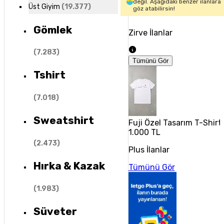
değil. Aşağıdaki benzer ilanlara
Üst Giyim
(
19.377
)
göz atabilirsin!
Gömlek
Zirve İlanlar
(
7.283
)
Tümünü Gör
Tshirt
(
7.018
)
Sweatshirt
Fuji Özel Tasarım T-Shirt 
1.000 TL
(
2.473
)
Plus İlanlar
Hırka & Kazak
Tümünü Gör
(
1.983
)
Süveter