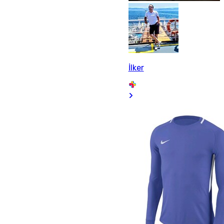
İlker