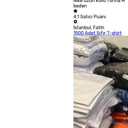
Nike uzun kollu forma M
beden
4.1
Satıcı Puanı
İstanbul
,
Fatih
1500 Adet Sıfır T-shirt