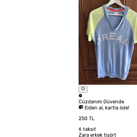
Cüzdanım
Güvende
Elden al, kartla öde!
250 TL
6
taksit
Zara erkek tişört