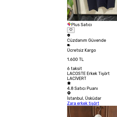
Plus Satıcı
Cüzdanım
Güvende
Ücretsiz
Kargo
1.600 TL
6
taksit
LACOSTE Erkek Tişört
LACİVERT
4.8
Satıcı Puanı
İstanbul
,
Üsküdar
Zara erkek tişört