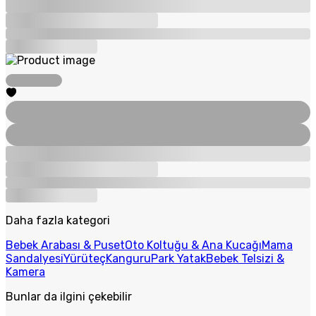
Daha fazla kategori
Bebek Arabası & Puset
Oto Koltuğu & Ana Kucağı
Mama
Sandalyesi
Yürüteç
Kanguru
Park Yatak
Bebek Telsizi &
Kamera
Bunlar da ilgini çekebilir