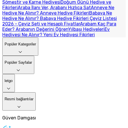
Sömestir ve Karne Hediyesi
Doğum Günü Hediye ve
Fikirleri
Araba İlanı Ver, Arabanı Hızlıca Sat
Anneye Ne
Hediye Ne Alınır? Anneye Hediye Fikirleri
Babaya Ne
Hediye Ne Alınır? Babaya Hediye Fikirleri
Çeyiz Listesi
2026 - Çeyiz Seti ve Hesaplı Fiyatlar
Arabam Kaç Para
Eder? Arabanın Değerini Öğren
Yılbaşı Hediyeleri
Ev
Hediyesi Ne Alınır? Yeni Ev Hediyesi Fikirleri
Popüler Kategoriler
Popüler Sayfalar
letgo
Resmi bağlantılar
Güven Damgası