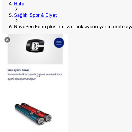
Hobi
Sağlık, Spor & Diyet
NovoPen Echo plus hafıza fonksiyonu yarım ünite ayar