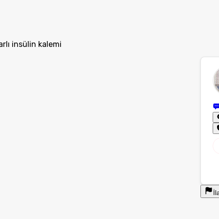
lı insülin kalemi
İl