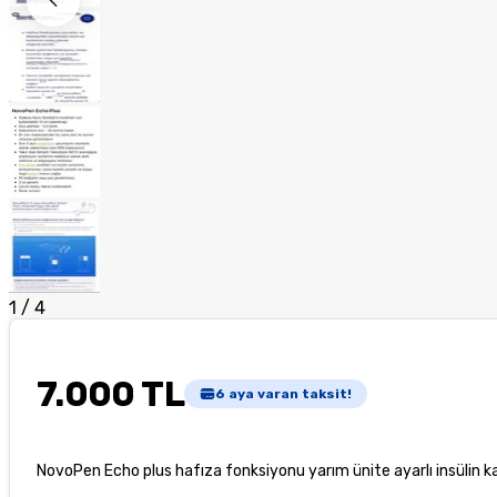
1
/
4
7.000 TL
6
aya varan taksit!
NovoPen Echo plus hafıza fonksiyonu yarım ünite ayarlı insülin k