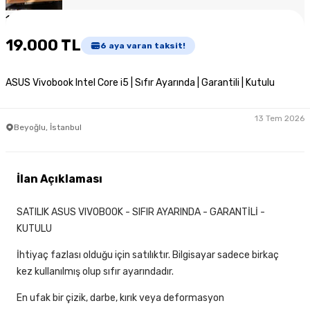
1
/
3
19.000 TL
6
aya varan taksit!
ASUS Vivobook Intel Core i5 | Sıfır Ayarında | Garantili | Kutulu
13 Tem 2026
Beyoğlu, İstanbul
İlan Açıklaması
SATILIK ASUS VIVOBOOK - SIFIR AYARINDA - GARANTİLİ -
KUTULU
İhtiyaç fazlası olduğu için satılıktır. Bilgisayar sadece birkaç
kez kullanılmış olup sıfır ayarındadır.
En ufak bir çizik, darbe, kırık veya deformasyon