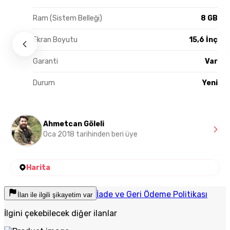
Ram (Sistem Belleği)
8 GB
Ekran Boyutu
15,6 İnç
Garanti
Var
Durum
Yeni
Ahmetcan Göleli
Oca 2018 tarihinden beri üye
Harita
İade ve Geri Ödeme Politikası
İlan ile ilgili şikayetim var
İlgini çekebilecek diğer ilanlar