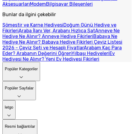
Aksesuarları
Modem
Bilgisayar Bileşenleri
Bunlar da ilgini çekebilir
Sömestir ve Karne Hediyesi
Doğum Günü Hediye ve
Fikirleri
Araba İlanı Ver, Arabanı Hızlıca Sat
Anneye Ne
Hediye Ne Alınır? Anneye Hediye Fikirleri
Babaya Ne
Hediye Ne Alınır? Babaya Hediye Fikirleri
Çeyiz Listesi
2026 - Çeyiz Seti ve Hesaplı Fiyatlar
Arabam Kaç Para
Eder? Arabanın Değerini Öğren
Yılbaşı Hediyeleri
Ev
Hediyesi Ne Alınır? Yeni Ev Hediyesi Fikirleri
Popüler Kategoriler
Popüler Sayfalar
letgo
Resmi bağlantılar