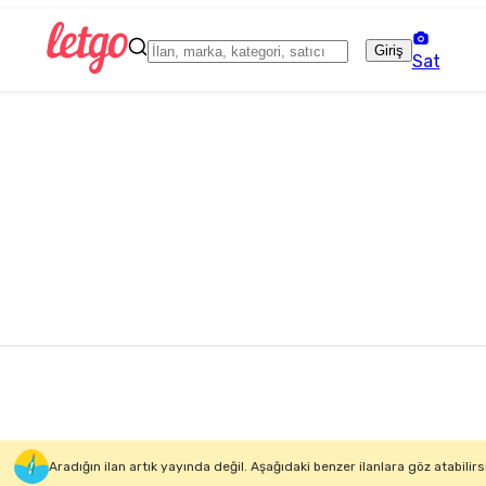
Giriş
Sat
Aradığın ilan artık yayında değil. Aşağıdaki benzer ilanlara göz atabilirs