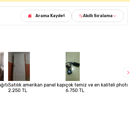
Arama Kaydet
Akıllı Sıralama
ğıtı
Satılık amerikan panel kapı
çok temiz ve en kaliteli photo
2.250 TL
6.750 TL