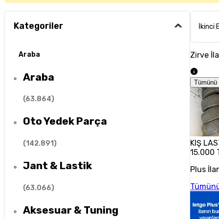
Kategoriler
İkinci 
Zirve İl
Araba
Araba
Tümünü 
(
63.864
)
Oto Yedek Parça
KIŞ LAS
(
142.891
)
15.000 
Jant & Lastik
Plus İla
Tümünü
(
63.066
)
Aksesuar & Tuning