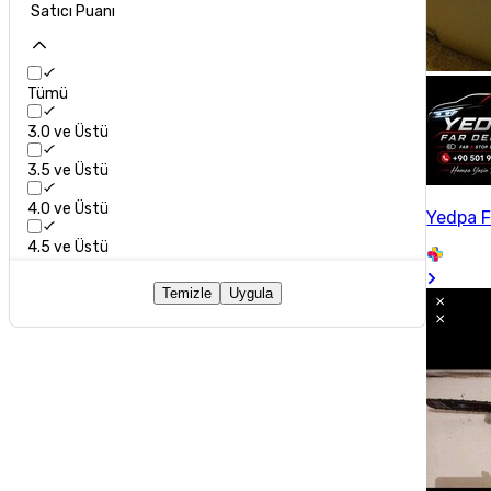
Satıcı Puanı
Tümü
3.0 ve Üstü
3.5 ve Üstü
4.0 ve Üstü
Yedpa F
4.5 ve Üstü
Temizle
Uygula