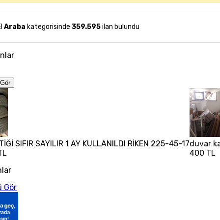
El
Araba
kategorisinde
359.595
ilan bulundu
anlar
Gör
TİĞİ SIFIR SAYILIR 1 AY KULLANILDI RİKEN 225-45-17
duvar ka
TL
400 TL
nlar
 Gör