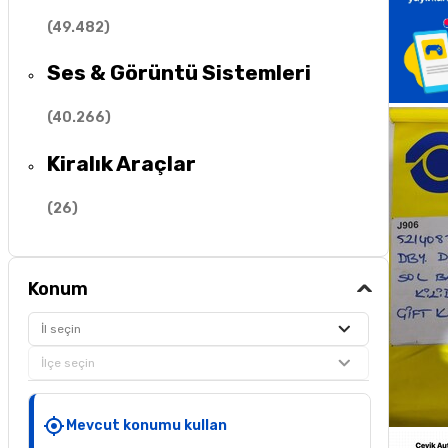
(
49.482
)
Ses & Görüntü Sistemleri
(
40.266
)
Kiralık Araçlar
(
26
)
Konum
İl seçin
İlçe seçin
Mevcut konumu kullan