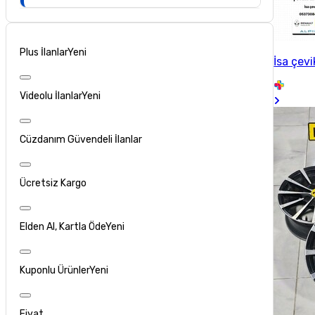
Plus İlanlar
Yeni
İsa çevi
Videolu İlanlar
Yeni
Cüzdanım Güvendeli İlanlar
Ücretsiz Kargo
Elden Al, Kartla Öde
Yeni
Kuponlu Ürünler
Yeni
Fiyat