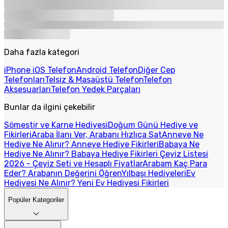
Daha fazla kategori
iPhone iOS Telefon
Android Telefon
Diğer Cep
Telefonları
Telsiz & Masaüstü Telefon
Telefon
Aksesuarları
Telefon Yedek Parçaları
Bunlar da ilgini çekebilir
Sömestir ve Karne Hediyesi
Doğum Günü Hediye ve
Fikirleri
Araba İlanı Ver, Arabanı Hızlıca Sat
Anneye Ne
Hediye Ne Alınır? Anneye Hediye Fikirleri
Babaya Ne
Hediye Ne Alınır? Babaya Hediye Fikirleri
Çeyiz Listesi
2026 - Çeyiz Seti ve Hesaplı Fiyatlar
Arabam Kaç Para
Eder? Arabanın Değerini Öğren
Yılbaşı Hediyeleri
Ev
Hediyesi Ne Alınır? Yeni Ev Hediyesi Fikirleri
Popüler Kategoriler