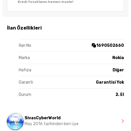
Kredi fırsatlarını hemen incele!
İlan Özellikleri
İlan No
1690502660
Marka
Nokia
Hafıza
Diğer
Garanti
Garantisi Yok
Durum
2. El
SivasCyberWorld
May 2016 tarihinden beri üye