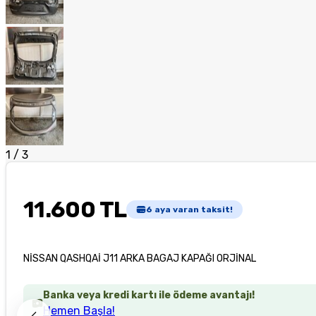
1
/
3
11.600 TL
6
aya varan taksit!
NİSSAN QASHQAİ J11 ARKA BAGAJ KAPAĞI ORJİNAL
Banka veya kredi kartı ile ödeme avantajı!
Hemen Başla!