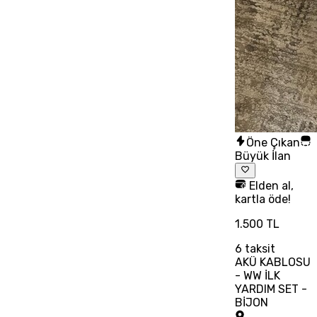
Öne Çıkan
Büyük İlan
Elden al,
kartla öde!
1.500 TL
6
taksit
AKÜ KABLOSU
- WW İLK
YARDIM SET -
BİJON