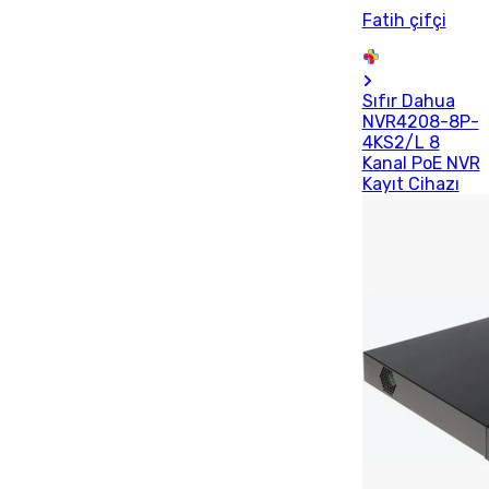
Fatih çifçi
Sıfır Dahua
NVR4208-8P-
4KS2/L 8
Kanal PoE NVR
Kayıt Cihazı