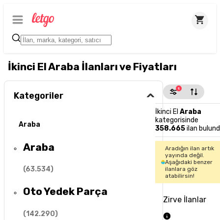
İkinci El Araba İlanları ve Fiyatları
1
Kategoriler
İkinci El
Araba
kategorisinde
Araba
358.665
ilan bulun
Araba
Aradığın ilan artık
yayında değil.
Aşağıdaki benzer
(
63.534
)
ilanlara göz
atabilirsin!
Oto Yedek Parça
Zirve İlanlar
(
142.290
)