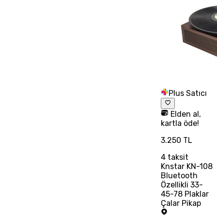
Plus Satıcı
Elden al,
kartla öde!
3.250 TL
4
taksit
Knstar KN-108
Bluetooth
Özellikli 33-
45-78 Plaklar
Çalar Pikap