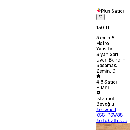
Plus Satıcı
150 TL
5 cm x 5
Metre
Yansıtıcı
Siyah Sarı
Uyarı Bandı –
Basamak,
Zemin, G
4.8
Satıcı
Puanı
İstanbul
,
Beyoğlu
Kenwood
KSC-PSW88
Koltuk altı sub