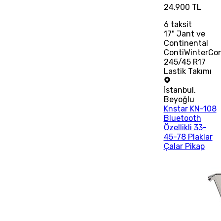
24.900 TL
6
taksit
17" Jant ve
Continental
ContiWinterCo
245/45 R17
Lastik Takımı
İstanbul
,
Beyoğlu
Knstar KN-108
Bluetooth
Özellikli 33-
45-78 Plaklar
Çalar Pikap