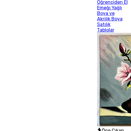
Öğrenciden El
Emeği Yağlı
Boya ve
Akrilik Boya
Satılık
Tablolar
Öne Çıkan