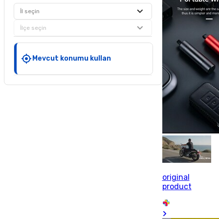
İl seçin
İlçe seçin
Mevcut konumu kullan
original
product