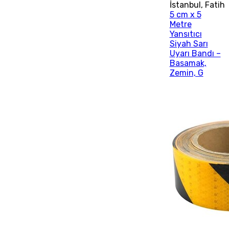
İstanbul
,
Fatih
5 cm x 5
Metre
Yansıtıcı
Siyah Sarı
Uyarı Bandı –
Basamak,
Zemin, G