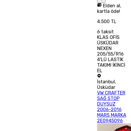
Elden al,
kartla öde!
4.500 TL
6
taksit
KLAS OFİS
ÜSKÜDAR
NEXEN
205/55/R16
4'LÜ LASTİK
TAKIMI İKİNCİ
EL
İstanbul
,
Üsküdar
VW CRAFTER
SAĞ STOP
DUYSUZ
2006-2016
MARS MARKA
2E0945096