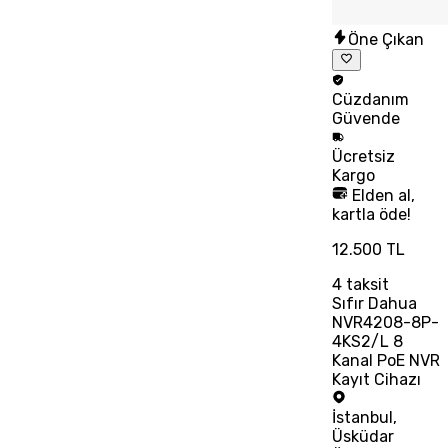
Öne Çıkan
Cüzdanım
Güvende
Ücretsiz
Kargo
Elden al,
kartla öde!
12.500 TL
4
taksit
Sıfır Dahua
NVR4208-8P-
4KS2/L 8
Kanal PoE NVR
Kayıt Cihazı
İstanbul
,
Üsküdar