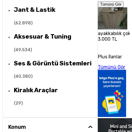
Tümünü Gör
Jant & Lastik
(
62.898
)
ayakkabılık çok 
Aksesuar & Tuning
3.000 TL
(
49.534
)
Plus İlanlar
Ses & Görüntü Sistemleri
Tümünü Gör
(
40.380
)
Kiralık Araçlar
(
29
)
Konum