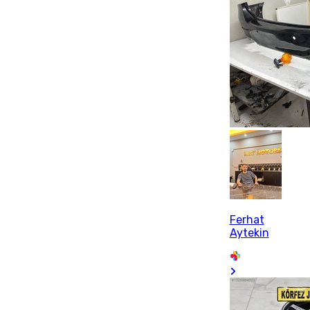
Ferhat
Aytekin