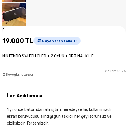
1
/
6
19.000 TL
6
aya varan taksit!
NINTENDO SWITCH OLED + 2 OYUN + ORJİNAL KILIF
27 Tem 2026
Beyoğlu, İstanbul
İlan Açıklaması
1 yıl önce batumdan almıştım. neredeyse hiç kullanılmadı
ekran koruyucusu alındığı gün takıldı. her şeyi sorunsuz ve
çiziksizdir. Tertemizdir.