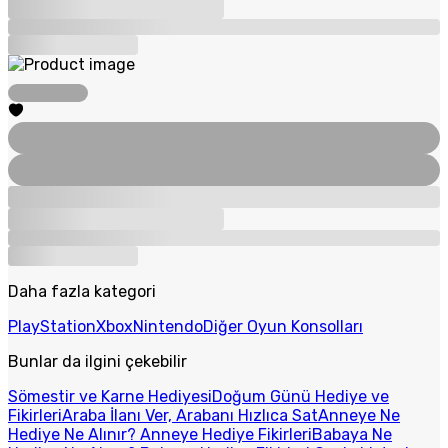
Daha fazla kategori
PlayStation
Xbox
Nintendo
Diğer Oyun Konsolları
Bunlar da ilgini çekebilir
Sömestir ve Karne Hediyesi
Doğum Günü Hediye ve
Fikirleri
Araba İlanı Ver, Arabanı Hızlıca Sat
Anneye Ne
Hediye Ne Alınır? Anneye Hediye Fikirleri
Babaya Ne