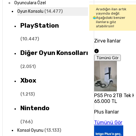
Oyunculara Özel
Aradığın ilan artık
Oyun Konsolu
(
14.477
)
yayında değil.
Aşağıdaki benzer
ilanlara göz
PlayStation
atabilirsin!
(
10.447
)
Zirve İlanlar
Diğer Oyun Konsolları
Tümünü Gör
(
2.051
)
Xbox
(
1.213
)
PS5 Pro 2TB Tek K
65.000 TL
Nintendo
Plus İlanlar
(
766
)
Tümünü Gör
Konsol Oyunu
(
13.133
)