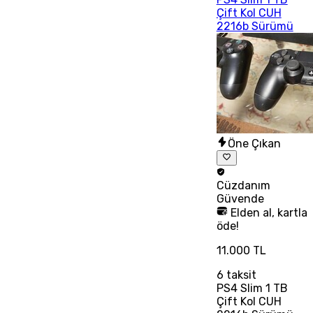
Çift Kol CUH
2216b Sürümü
Öne Çıkan
Cüzdanım
Güvende
Elden al, kartla
öde!
11.000 TL
6
taksit
PS4 Slim 1 TB
Çift Kol CUH