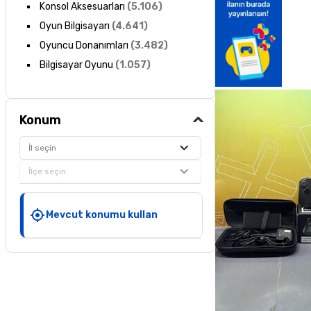
Konsol Aksesuarları
(
5.106
)
Oyun Bilgisayarı
(
4.641
)
Oyuncu Donanımları
(
3.482
)
Bilgisayar Oyunu
(
1.057
)
Konum
İl seçin
İlçe seçin
Mevcut konumu kullan