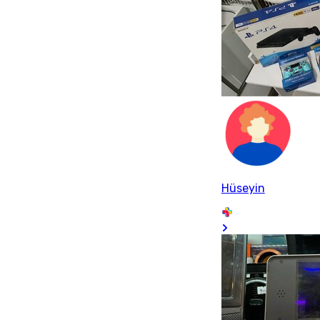
Hüseyin