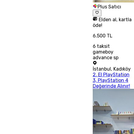
Plus Satıcı
Elden al, kartla
öde!
6.500 TL
6
taksit
gameboy
advance sp
İstanbul
,
Kadıköy
2. El PlayStation
3, PlayStation 4
Değerinde Alınır!