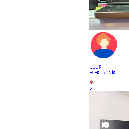
UĞUR
ELEKTRONİK