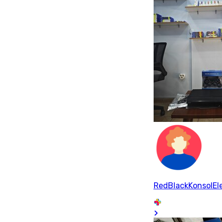
RedBlackKonsolEle