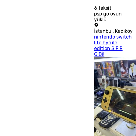
6
taksit
psp go oyun
yüklü
İstanbul
,
Kadıköy
nintendo switch
lite hyrule
edition SIFIR
GİBİ!