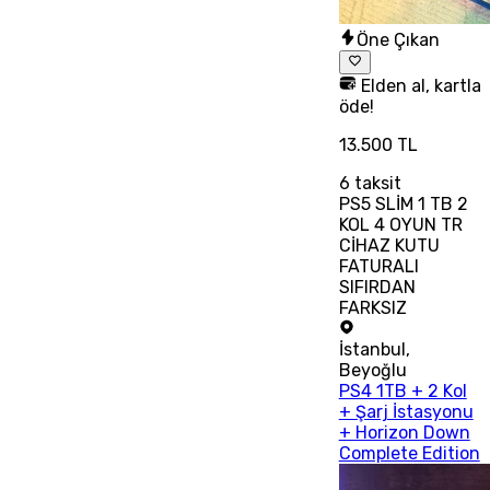
Öne Çıkan
Elden al, kartla
öde!
13.500 TL
6
taksit
PS5 SLİM 1 TB 2
KOL 4 OYUN TR
CİHAZ KUTU
FATURALI
SIFIRDAN
FARKSIZ
İstanbul
,
Beyoğlu
PS4 1TB + 2 Kol
+ Şarj İstasyonu
+ Horizon Down
Complete Edition