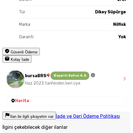
Tür
Dikey Süpürge
Marka
Nilfisk
Garanti
Yok
Güvenli Ödeme
Kolay İade
bursaBRS
Başarılı Satıcı 4.6
Haz 2023 tarihinden beri üye
Harita
İade ve Geri Ödeme Politikası
İlan ile ilgili şikayetim var
İlgini çekebilecek diğer ilanlar