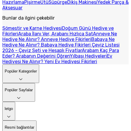
Hazırlama
Pişirme
Ütü
Süpürge
Dikiş Makinesi
Yedek Parça &
Aksesuar
Bunlar da ilgini çekebilir
Sömestir ve Karne Hediyesi
Doğum Günü Hediye ve
Fikirleri
Araba İlanı Ver, Arabanı Hızlıca Sat
Anneye Ne
Hediye Ne Alınır? Anneye Hediye Fikirleri
Babaya Ne
Hediye Ne Alınır? Babaya Hediye Fikirleri
Çeyiz Listesi
2026 - Çeyiz Seti ve Hesaplı Fiyatlar
Arabam Kaç Para
Eder? Arabanın Değerini Öğren
Yılbaşı Hediyeleri
Ev
Hediyesi Ne Alınır? Yeni Ev Hediyesi Fikirleri
Popüler Kategoriler
Popüler Sayfalar
letgo
Resmi bağlantılar