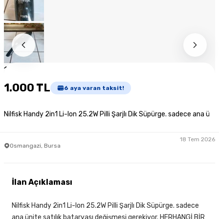
1
/
9
1.000 TL
6
aya varan taksit!
Nilfisk Handy 2in1 Li-Ion 25.2W Pilli Şarjlı Dik Süpürge. sadece ana ü
18 Tem 2026
Osmangazi, Bursa
İlan Açıklaması
Nilfisk Handy 2in1 Li-Ion 25.2W Pilli Şarjlı Dik Süpürge. sadece
ana ünite satılık bataryası değişmesi gerekiyor. HERHANGİ BİR