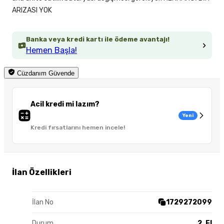
ARIZASI YOK
Banka veya kredi kartı ile ödeme avantajı!
Hemen Başla!
Cüzdanım Güvende
Acil kredi mi lazım?
Yeni
Kredi fırsatlarını hemen incele!
İlan Özellikleri
İlan No
1729272099
Durum
2. El